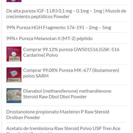
De alta pureza IGF-1 LR3 0,1 mg – 0.1mg – 1mg | Muscle de
crecimiento peptídicos Powder
99% Pureza HGH Fragmento 176-191 – 2mg – 5mg
99%+ Pureza Melanotan II (MT-2) péptido
Comprar 99.12% pureza GW501516 (GSK-516
Cardarine) Polvo
Comprar 99.08% Pureza MK-677 (ibutamoren)
polvo SARM
Dianabol (methandienone) methandienone
Steroid Raw Dbol Dbol Powder
Drostanolone propionato Masteron P Raw Steroid
Drolban Powder
Acetato de trembolona Raw Steroid Polvo USP Tren Ace