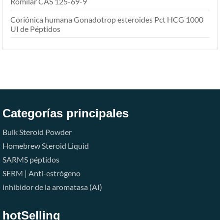
Romilar CAS 125-69-9
Coriónica humana Gonadotrop esteroides Pct HCG 1000
UI de Péptidos
Categorías principales
Bulk Steroid Powder
Homebrew Steroid Liquid
SARMS
péptidos
SERM | Anti-estrógeno
inhibidor de la aromatasa (AI)
hotSelling