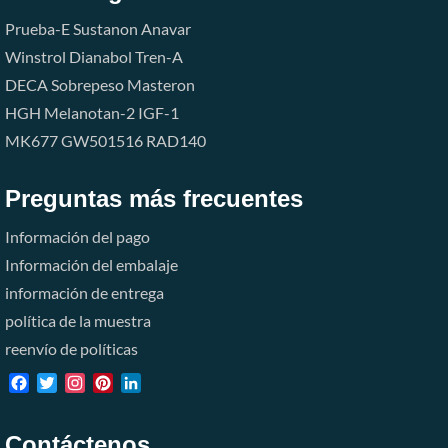
Prueba-E
Sustanon
Anavar
Winstrol
Dianabol
Tren-A
DECA
Sobrepeso
Masteron
HGH
Melanotan-2
IGF-1
MK677
GW501516
RAD140
Preguntas más frecuentes
Información del pago
Información del embalaje
información de entrega
política de la muestra
reenvío de políticas
Facebook
Twitter
Instagram
Pinterest
LinkedIn
Contáctenos