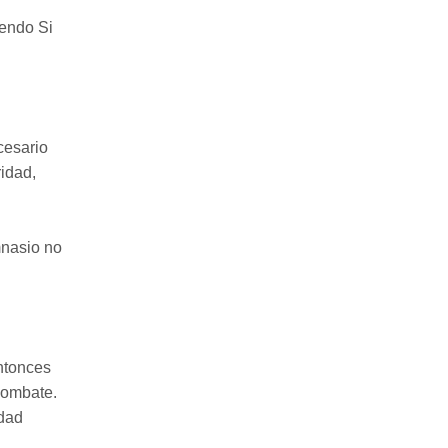
iendo Si
cesario
idad,
mnasio no
Entonces
 combate.
idad