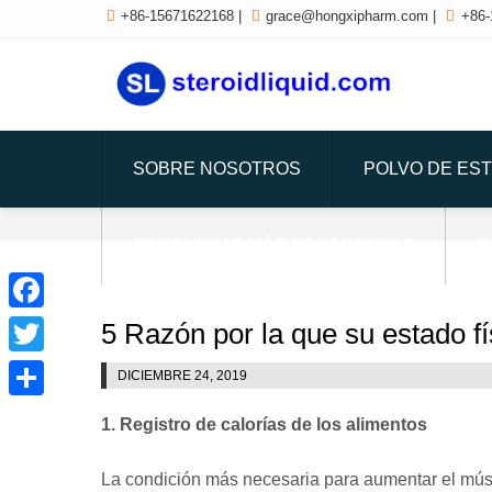

+86-15671622168
|

grace@hongxipharm.com
|

+86-
SOBRE NOSOTROS
POLVO DE ES
PREGUNTAS MÁS FRECUENTES
C
Facebook
5 Razón por la que su estado fí
Twitter
DICIEMBRE 24, 2019
Share
1. Registro de calorías de los alimentos
La condición más necesaria para aumentar el mús