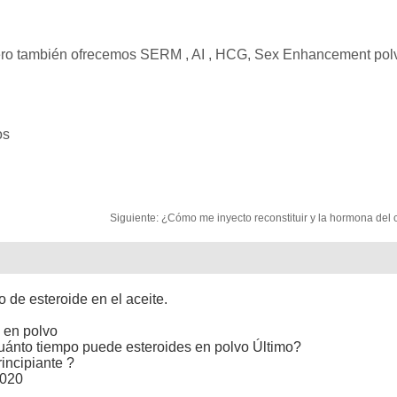
pero también ofrecemos SERM , AI , HCG, Sex Enhancement pol
os
Siguiente:
¿Cómo me inyecto reconstituir y la hormona del 
o de esteroide en el aceite.
 en polvo
uánto tiempo puede esteroides en polvo Último?
incipiante ?
2020