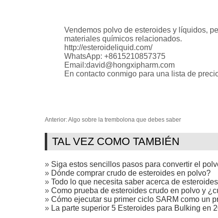
Vendemos polvo de esteroides y líquidos, 
materiales químicos relacionados.
http://esteroideliquid.com/
WhatsApp: +8615210857375
Email:david@hongxipharm.com
En contacto conmigo para una lista de preci
Anterior:
Algo sobre la trembolona que debes saber
TAL VEZ COMO TAMBIÉN
»
Siga estos sencillos pasos para convertir el polv
»
Dónde comprar crudo de esteroides en polvo?
»
Todo lo que necesita saber acerca de esteroides
»
Como prueba de esteroides crudo en polvo y ¿c
»
Cómo ejecutar su primer ciclo SARM como un pr
»
La parte superior 5 Esteroides para Bulking en 