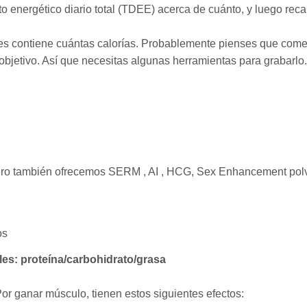
to energético diario total (TDEE) acerca de cuánto, y luego reca
mes contiene cuántas calorías. Probablemente pienses que com
objetivo. Así que necesitas algunas herramientas para grabarlo.
pero también ofrecemos SERM , AI , HCG, Sex Enhancement pol
os
ales: proteína/carbohidrato/grasa
Por ganar músculo, tienen estos siguientes efectos: