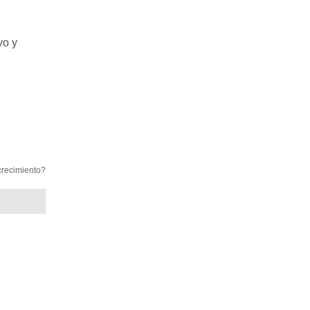
vo y
crecimiento?