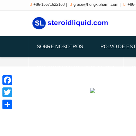

+86-15671622168
|

grace@hongxipharm.com
|

+86-
SOBRE NOSOTROS
POLVO DE ES
PREGUNTAS MÁS FRECUENTES
C
Facebook
Twitter
Share