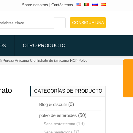
Sobre nosotros
|
Contáctenos
CONSIGUE UNA
COTIZACIÓN
DOS
OTRO PRODUCTO
 Pureza Articaína Clorhidrato de (articaína HCl) Polvo
rato
CATEGORÍAS DE PRODUCTO
Blog & discutir
(0)
polvo de esteroides
(50)
(19)
Serie testosterona
(7)
Serie nandrolona