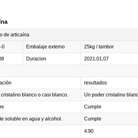
ína
to de articaína
-0
Embalaje externo
25kg / tambor
08
Duracion
2021.01.07
ación
resultados
cristalino blanco o casi blanco.
Un poder cristalino blan
re
Cumple
e soluble en agua y alcohol.
Cumple
4.90