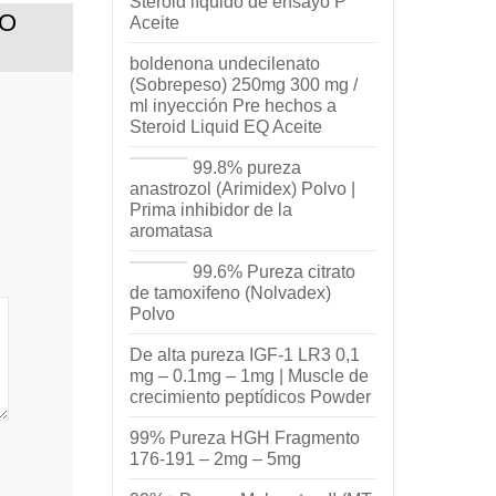
Steroid líquido de ensayo P
TO
Aceite
boldenona undecilenato
(Sobrepeso) 250mg 300 mg /
ml inyección Pre hechos a
Steroid Liquid EQ Aceite
99.8% pureza
anastrozol (Arimidex) Polvo |
Prima inhibidor de la
aromatasa
99.6% Pureza citrato
de tamoxifeno (Nolvadex)
Polvo
De alta pureza IGF-1 LR3 0,1
mg – 0.1mg – 1mg | Muscle de
crecimiento peptídicos Powder
99% Pureza HGH Fragmento
176-191 – 2mg – 5mg