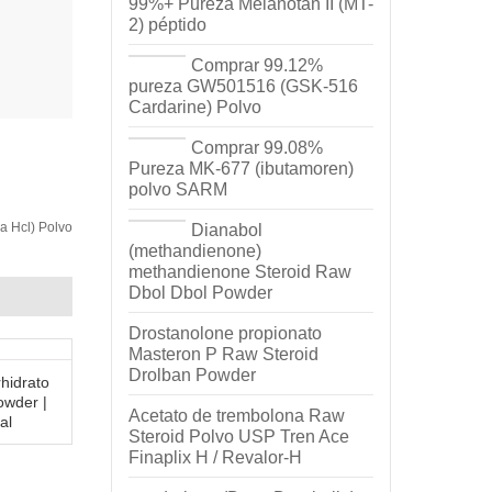
99%+ Pureza Melanotan II (MT-
2) péptido
Comprar 99.12%
pureza GW501516 (GSK-516
Cardarine) Polvo
Comprar 99.08%
Pureza MK-677 (ibutamoren)
polvo SARM
a Hcl) Polvo
Dianabol
(methandienone)
methandienone Steroid Raw
Dbol Dbol Powder
Drostanolone propionato
Masteron P Raw Steroid
Drolban Powder
hidrato
owder |
Acetato de trembolona Raw
al
Steroid Polvo USP Tren Ace
Finaplix H / Revalor-H