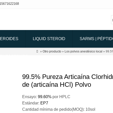
15671622168
TEROIDES
LIQUID STEROID
SARMS | PÉPTI

»
Otro producto
»
Los polvos anestésico local
» 99.5%
ONTÁCTENOS
99.5% Pureza Articaína Clorhid
de (articaína HCl) Polvo
Ensayo:
99.60%
por HPLC
Estándar:
EP7
Cantidad mínima de pedido(MOQ): 10sol