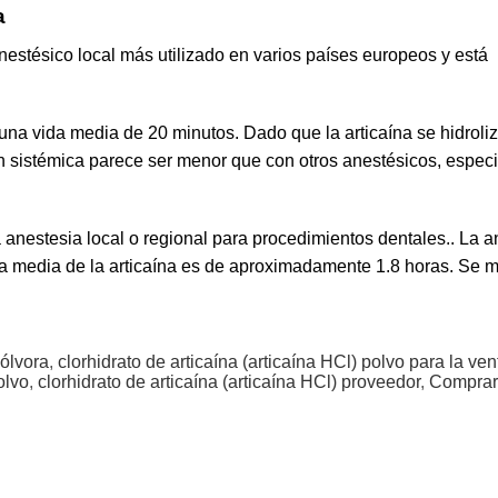
a
anestésico local más utilizado en varios países europeos y está
 una vida media de 20 minutos. Dado que la articaína se hidroli
ón sistémica parece ser menor que con otros anestésicos, espec
 anestesia local o regional para procedimientos dentales.. La a
da media de la articaína es de aproximadamente 1.8 horas. Se 
pólvora
,
clorhidrato de articaína (articaína HCl) polvo para la ven
olvo
,
clorhidrato de articaína (articaína HCl) proveedor
,
Comprar