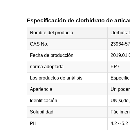
Especificación de clorhidrato de artica
Nombre del producto
clorhidra
CAS No.
23964-57
Fecha de producción
2019.01.
norma adoptada
EP7
Los productos de análisis
Especific
Apariencia
Un poder 
Identificación
UN,si,do,
Solubilidad
Fácilment
PH
4.2～5.2