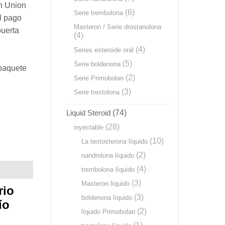
n Union
(6)
Serie trembolona
l pago
Masteron / Serie drostanolona
puerta
(4)
(4)
Series esteroide oral
(5)
Serie boldenona
 paquete
(2)
Serie Primobolan
(3)
Serie trestolona
Liquid Steroid
(74)
(28)
inyectable
(10)
La testosterona líquido
(2)
nandrolona líquido
(4)
trembolona líquido
(3)
Masteron líquido
rio
(3)
boldenona líquido
ío
(2)
líquido Primobolan