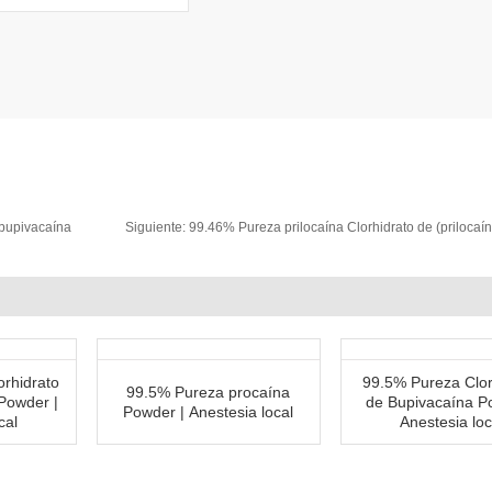
obupivacaína
Siguiente:
99.46% Pureza prilocaína Clorhidrato de (prilocaín
rhidrato
99.5% Pureza Clor
99.5% Pureza procaína
Powder |
de Bupivacaína P
Powder | Anestesia local
cal
Anestesia loc