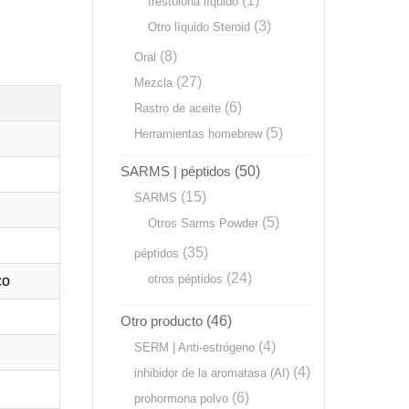
(1)
trestolona líquido
(3)
Otro líquido Steroid
(8)
Oral
(27)
Mezcla
(6)
Rastro de aceite
(5)
Herramientas homebrew
SARMS | péptidos
(50)
(15)
SARMS
(5)
Otros Sarms Powder
(35)
péptidos
(24)
otros péptidos
co
Otro producto
(46)
(4)
SERM | Anti-estrógeno
(4)
inhibidor de la aromatasa (AI)
(6)
prohormona polvo