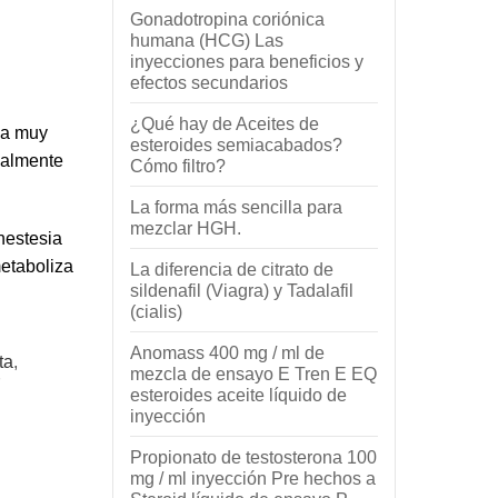
Gonadotropina coriónica
humana (HCG) Las
inyecciones para beneficios y
efectos secundarios
¿Qué hay de Aceites de
za muy
esteroides semiacabados?
ialmente
Cómo filtro?
La forma más sencilla para
mezclar HGH.
nestesia
metaboliza
La diferencia de citrato de
sildenafil (Viagra) y Tadalafil
(cialis)
Anomass 400 mg / ml de
ta
,
mezcla de ensayo E Tren E EQ
esteroides aceite líquido de
inyección
Propionato de testosterona 100
mg / ml inyección Pre hechos a