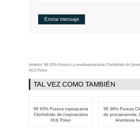
Anterior:
99.30% Pureza La levobupivacaína Clorhidrato de (lev
HCl) Polvo
TAL VEZ COMO TAMBIÉN
99.93% Pureza ropivacaína
99.38% Pureza Clo
Clorhidrato de (ropivacaína
de procainamida, 
Hcl) Polvo
Anestesia lo