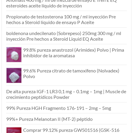
esteroides aceite líquido de inyección
Propionato de testosterona 100 mg / ml inyección Pre
hechos a Steroid líquido de ensayo P Aceite
boldenona undecilenato (Sobrepeso) 250mg 300 mg / ml
inyección Pre hechos a Steroid Liquid EQ Aceite
99.8% pureza anastrozol (Arimidex) Polvo | Prima
inhibidor de la aromatasa
99.6% Pureza citrato de tamoxifeno (Nolvadex)
Polvo
De alta pureza IGF-1 LR3 0,1 mg – 0.1mg – 1mg | Muscle de
crecimiento peptídicos Powder
99% Pureza HGH Fragmento 176-191 – 2mg – 5mg
99%+ Pureza Melanotan II (MT-2) péptido
Comprar 99.12% pureza GW501516 (GSK-516