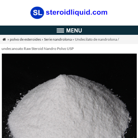
»
polvo de esteroides
»
Serie nandrolona
» Undecilato de nandrolona /

undecanoato Raw Steroid Nandro Polvo USP