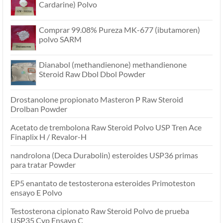
Cardarine) Polvo
Comprar 99.08% Pureza MK-677 (ibutamoren)
polvo SARM
Dianabol (methandienone) methandienone
Steroid Raw Dbol Dbol Powder
Drostanolone propionato Masteron P Raw Steroid
Drolban Powder
Acetato de trembolona Raw Steroid Polvo USP Tren Ace
Finaplix H / Revalor-H
nandrolona (Deca Durabolin) esteroides USP36 primas
para tratar Powder
EP5 enantato de testosterona esteroides Primoteston
ensayo E Polvo
Testosterona cipionato Raw Steroid Polvo de prueba
USP35 Cyp Ensayo C