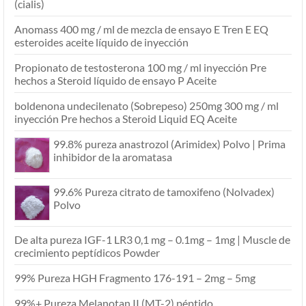
(cialis)
Anomass 400 mg / ml de mezcla de ensayo E Tren E EQ
esteroides aceite líquido de inyección
Propionato de testosterona 100 mg / ml inyección Pre
hechos a Steroid líquido de ensayo P Aceite
boldenona undecilenato (Sobrepeso) 250mg 300 mg / ml
inyección Pre hechos a Steroid Liquid EQ Aceite
99.8% pureza anastrozol (Arimidex) Polvo | Prima
inhibidor de la aromatasa
99.6% Pureza citrato de tamoxifeno (Nolvadex)
Polvo
De alta pureza IGF-1 LR3 0,1 mg – 0.1mg – 1mg | Muscle de
crecimiento peptídicos Powder
99% Pureza HGH Fragmento 176-191 – 2mg – 5mg
99%+ Pureza Melanotan II (MT-2) péptido