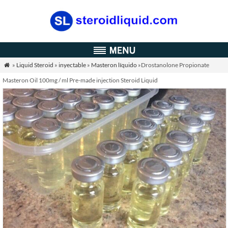
»
Liquid Steroid
»
inyectable
»
Masteron líquido
»Drostanolone Propionate

Masteron Oil 100mg / ml Pre-made injection Steroid Liquid