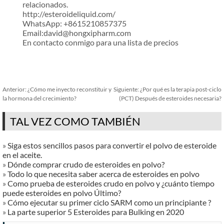
relacionados.
http://esteroideliquid.com/
WhatsApp: +8615210857375
Email:david@hongxipharm.com
En contacto conmigo para una lista de precios
Anterior:
¿Cómo me inyecto reconstituir y
Siguiente:
¿Por qué es la terapia post-ciclo
la hormona del crecimiento?
(PCT) Después de esteroides necesaria?
TAL VEZ COMO TAMBIÉN
»
Siga estos sencillos pasos para convertir el polvo de esteroide
en el aceite.
»
Dónde comprar crudo de esteroides en polvo?
»
Todo lo que necesita saber acerca de esteroides en polvo
»
Como prueba de esteroides crudo en polvo y ¿cuánto tiempo
puede esteroides en polvo Último?
»
Cómo ejecutar su primer ciclo SARM como un principiante ?
»
La parte superior 5 Esteroides para Bulking en 2020