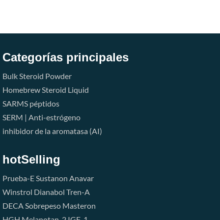
Categorías principales
Bulk Steroid Powder
Homebrew Steroid Liquid
SARMS
péptidos
SERM | Anti-estrógeno
inhibidor de la aromatasa (AI)
hotSelling
Prueba-E
Sustanon
Anavar
Winstrol
Dianabol
Tren-A
DECA
Sobrepeso
Masteron
HGH
Melanotan-2
IGF-1