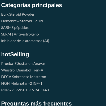
Categorías principales
Bulk Steroid Powder
Homebrew Steroid Liquid
SARMS
péptidos
SERM | Anti-estrógeno
inhibidor de la aromatasa (AI)
hotSelling
Prueba-E
Sustanon
Anavar
Winstrol
Dianabol
Tren-A
DECA
Sobrepeso
Masteron
HGH
Melanotan-2
IGF-1
MK677
GW501516
RAD140
Preguntas más frecuentes