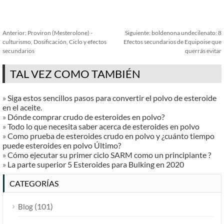
Anterior:
Proviron (Mesterolone) -
Siguiente:
boldenona undecilenato: 8
culturismo, Dosificación, Ciclo y efectos
Efectos secundarios de Equipoise que
secundarios
querrás evitar
TAL VEZ COMO TAMBIÉN
»
Siga estos sencillos pasos para convertir el polvo de esteroide
en el aceite.
»
Dónde comprar crudo de esteroides en polvo?
»
Todo lo que necesita saber acerca de esteroides en polvo
»
Como prueba de esteroides crudo en polvo y ¿cuánto tiempo
puede esteroides en polvo Último?
»
Cómo ejecutar su primer ciclo SARM como un principiante ?
»
La parte superior 5 Esteroides para Bulking en 2020
CATEGORÍAS
(101)
Blog