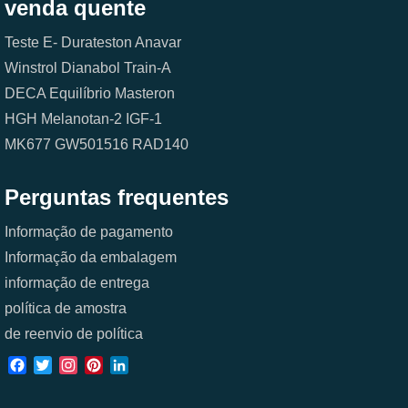
venda quente
Teste E-
Durateston
Anavar
Winstrol
Dianabol
Train-A
DECA
Equilíbrio
Masteron
HGH
Melanotan-2
IGF-1
MK677
GW501516
RAD140
Perguntas frequentes
Informação de pagamento
Informação da embalagem
informação de entrega
política de amostra
de reenvio de política
Facebook
Twitter
Instagram
Pinterest
LinkedIn