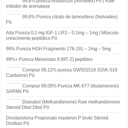
99.8% pureza Anastrozol (Arimidex) Pó | Raw
inibidor de aromatase
99.6% Pureza citrato de tamoxifeno (Nolvadex)
Pó
Alta Pureza 0,1 mg IGF-1 LR3 – 0.1mg – 1mg | Músculo
crescimento peptídico Pó
99% Pureza HGH Fragmento 176-191 – 2mg – 5mg
99%+ Pureza Melanotan II (MT-2) peptídeo
Comprar 99.12% pureza GW501516 (GSK-516
Cardarine) Pó
Comprar 99.08% Pureza MK-677 (ibutamoreno)
SARMs Pó
Dianabol (Methandienone) Raw methandienone
Steroid Dbol Dbol Pó
Drostanolona Propionato masteron P bruto Steroid
Drolban Pó