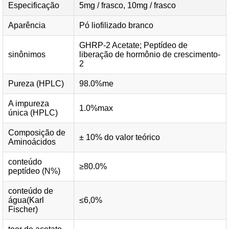
Especificação
5mg / frasco, 10mg / frasco
Aparência
Pó liofilizado branco
GHRP-2 Acetate; Peptídeo de
sinônimos
liberação de hormônio de crescimento-
2
Pureza (HPLC)
98.0%me
A impureza
1.0%max
única (HPLC)
Composição de
± 10% do valor teórico
Aminoácidos
conteúdo
≥80.0%
peptídeo (N%)
conteúdo de
água(Karl
≤6,0%
Fischer)