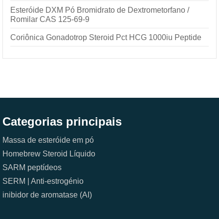
Esteróide DXM Pó Bromidrato de Dextrometorfano /
Romilar CAS 125-69-9
Coriônica Gonadotrop Steroid Pct HCG 1000iu Peptide
Categorias principais
Massa de esteróide em pó
Homebrew Steroid Líquido
SARM
peptídeos
SERM | Anti-estrogénio
inibidor de aromatase (AI)