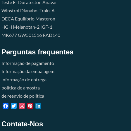
Teste E-
Durateston
Anavar
Winstrol
Dianabol
Train-A
DECA
Equilíbrio
Masteron
HGH
Melanotan-2
IGF-1
MK677
GW501516
RAD140
Perguntas frequentes
Informação de pagamento
Informação da embalagem
informação de entrega
política de amostra
de reenvio de política
Facebook
Twitter
Instagram
Pinterest
LinkedIn
Contate-Nos