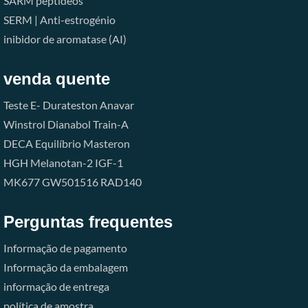
SARM
peptídeos
SERM | Anti-estrogénio
inibidor de aromatase (AI)
venda quente
Teste E-
Durateston
Anavar
Winstrol
Dianabol
Train-A
DECA
Equilíbrio
Masteron
HGH
Melanotan-2
IGF-1
MK677
GW501516
RAD140
Perguntas frequentes
Informação de pagamento
Informação da embalagem
informação de entrega
política de amostra