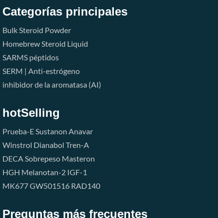
Categorías principales
Bulk Steroid Powder
Homebrew Steroid Liquid
SARMS
péptidos
SERM | Anti-estrógeno
inhibidor de la aromatasa (AI)
hotSelling
Prueba-E
Sustanon
Anavar
Winstrol
Dianabol
Tren-A
DECA
Sobrepeso
Masteron
HGH
Melanotan-2
IGF-1
MK677
GW501516
RAD140
Preguntas más frecuentes