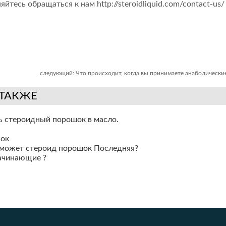
яйтесь обращаться к нам http://
steroidliquid.com/contact-us/
следующий:
Что происходит, когда вы принимаете анаболически
 ТАКЖЕ
ь стероидный порошок в масло.
шок
о может стероид порошок Последняя?
начинающие ?