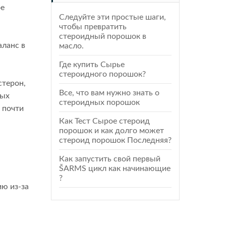
ое
Следуйте эти простые шаги,
чтобы превратить
стероидный порошок в
аланс в
масло.
Где купить Сырье
стероидного порошок?
стерон,
Все, что вам нужно знать о
вых
стероидных порошок
 почти
Как Тест Сырое стероид
порошок и как долго может
стероид порошок Последняя?
Как запустить свой первый
ŠARMS цикл как начинающие
?
ию из-за