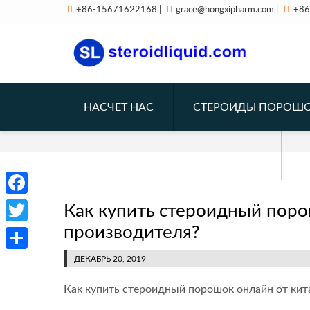



+86-15671622168
|
grace@hongxipharm.com
|
+86
НАСЧЕТ НАС
СТЕРОИДЫ ПОРОШ
ЧАСТО ЗАДАВАЕМЫЕ ВОПРОСЫ
С
Facebook
Как купить стероидный поро
производителя?
Twitter
Отправить
ДЕКАБРЬ 20, 2019
Как купить стероидный порошок онлайн от кит