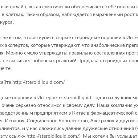
шки онлайн, вы автоматически обеспечиваете себе положи
а в клетках. Таким образом, наблюдается выраженный рост
курса.
 не в том, чтобы купить сырые стероидные порошки в Инте
их экспертов, которые утверждают, что анаболические пре
ия. Можно смело утверждать: правильно составленная про
ия не вызывает побочных реакций! Продажа стероидных по
ечте.
те http://steroidliquid.com/
е порошки в Интернете. steroidliquid - одно из лучших ме
чень серьезно относимся к своему делу. Наша компания у
зводственным предприятием в Китае в фармацевтической с
, Испания, Соединенное Королевство, Австралия и другие 
лиентов, и у нас сложились давние дружеские отношения 
у ссылку http://steroidliquid.com/). Мы хотели бы услышат