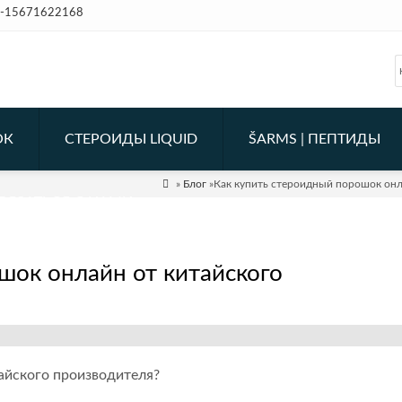
-15671622168
ОК
СТЕРОИДЫ LIQUID
ŠARMS | ПЕПТИДЫ

»
Блог
»Как купить стероидный порошок онл
ВЯЗАТЬСЯ С НАМИ
шок онлайн от китайского
айского производителя?