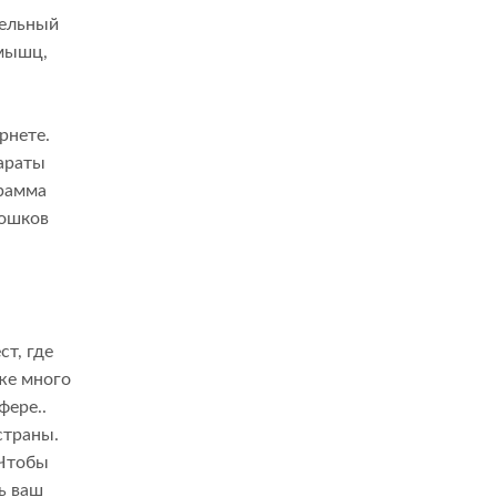
тельный
 мышц,
рнете.
параты
грамма
рошков
ст, где
же много
фере..
страны.
(Чтобы
ь ваш