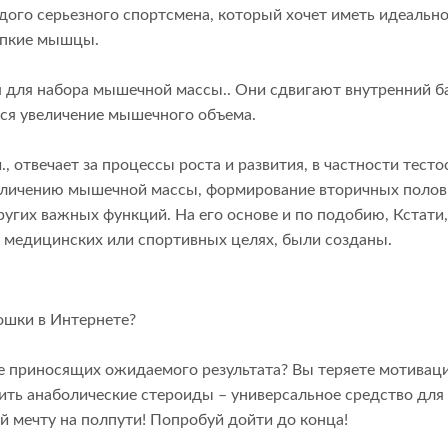
ого серьезного спортсмена, который хочет иметь идеальн
репкие мышцы.
 для набора мышечной массы.. Они сдвигают внутренний б
тся увеличение мышечного объема.
, отвечает за процессы роста и развития, в частности тесто
величению мышечной массы, формирование вторичных поло
угих важных функций. На его основе и по подобию, Кстати,
 медицинских или спортивных целях, были созданы.
ошки в Интернете?
не приносящих ожидаемого результата? Вы теряете мотивац
ть анаболические стероиды – универсальное средство для
й мечту на полпути! Попробуй дойти до конца!