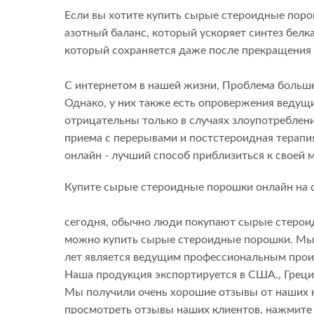
Если вы хотите купить сырые стероидные поро
азотный баланс, который ускоряет синтез белк
который сохраняется даже после прекращения 
С интернетом в нашей жизни, Проблема больше
Однако, у них также есть опровержения ведущ
отрицательны только в случаях злоупотреблен
приема с перерывами и постстероидная терап
онлайн - лучший способ приблизиться к своей м
Купите сырые стероидные порошки онлайн на сай
сегодня, обычно люди покупают сырые стероидны
можно купить сырые стероидные порошки. Мы о
лет является ведущим профессиональным прои
Наша продукция экспортируется в США., Греция
Мы получили очень хорошие отзывы от наших к
просмотреть отзывы наших клиентов, нажмите эт