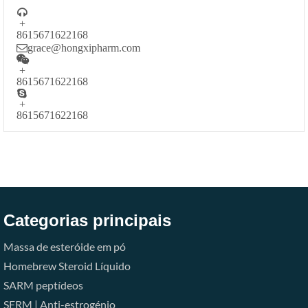

+
8615671622168
grace@hongxipharm.com

+
8615671622168

+
8615671622168
Categorias principais
Massa de esteróide em pó
Homebrew Steroid Líquido
SARM
peptídeos
SERM | Anti-estrogénio