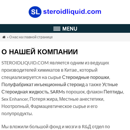
» О нас на главной странице

О НАШЕЙ КОМПАНИИ
STEROIDLIQUID.COM является одним из ведущих
производителей химикатов в Китае., который
специализируется на сырье
Стероидные порошки
,
Полуфабрикат инъекционный стероид
а также
Устные
Стероидная жидкость
,
SARMs
порошок, флакон
Пептиды
,
Sex Enhancer, Потеря жира, Местные анестетики,
Ноотропный, Фармацевтическое сырье и его
полупродукты.
Мы вложили большой фонд и мозги в R&Д отдел по