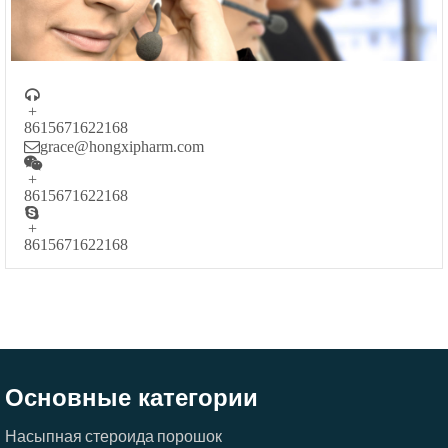

+
8615671622168
grace@hongxipharm.com

+
8615671622168

+
8615671622168
Основные категории
Насыпная стероида порошок