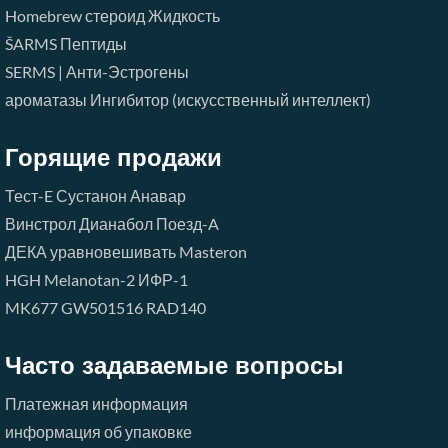
Homebrew стероид Жидкость
ŠARMS
Пептиды
SERMS | Анти-Эстрогены
ароматазы Ингибитор (искусственный интеллект)
Горящие продажи
Тест-E
Сустанон
Анавар
Винстрол
Дианабол
Поезд-A
ДЕКА
уравновешивать
Masteron
HGH
Melanotan-2
ИФР-1
MK677
GW501516
RAD140
Часто задаваемые вопросы
Платежная информация
информация об упаковке