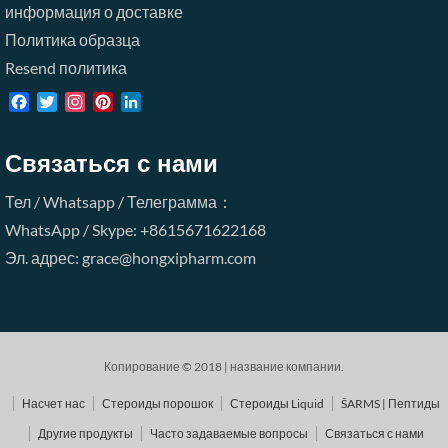
информация о доставке
Политика образца
Resend политика
Facebook
Twitter
Instagram
Pinterest
LinkedIn
Связаться с нами
Тел / Whatsapp / Телеграмма：
WhatsApp / Skype: +8615671622168
Эл. адрес: grace@hongxipharm.com
Копирование © 2018 | название компании.
Насчет нас
Стероиды порошок
Стероиды Liquid
ŠARMS | Пептиды
Другие продукты
Часто задаваемые вопросы
Связаться с нами