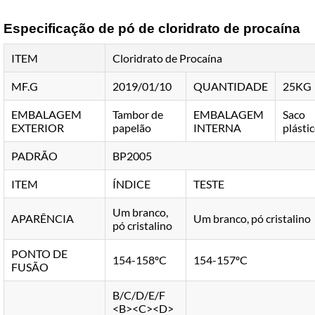
Especificação de pó de cloridrato de procaína
ITEM
Cloridrato de Procaína
MF.G
2019/01/10
QUANTIDADE
25KG
EMBALAGEM
Tambor de
EMBALAGEM
Saco
EXTERIOR
papelão
INTERNA
plásti
PADRÃO
BP2005
ITEM
ÍNDICE
TESTE
Um branco,
APARÊNCIA
Um branco, pó cristalino
pó cristalino
PONTO DE
154-158ºC
154-157ºC
FUSÃO
B/C/D/E/F
<B><C><D>