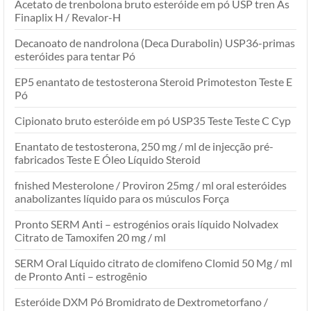
Acetato de trenbolona bruto esteróide em pó USP tren Ás
Finaplix H / Revalor-H
Decanoato de nandrolona (Deca Durabolin) USP36-primas
esteróides para tentar Pó
EP5 enantato de testosterona Steroid Primoteston Teste E
Pó
Cipionato bruto esteróide em pó USP35 Teste Teste C Cyp
Enantato de testosterona, 250 mg / ml de injecção pré-
fabricados Teste E Óleo Líquido Steroid
fnished Mesterolone / Proviron 25mg / ml oral esteróides
anabolizantes líquido para os músculos Força
Pronto SERM Anti – estrogénios orais líquido Nolvadex
Citrato de Tamoxifen 20 mg / ml
SERM Oral Líquido citrato de clomifeno Clomid 50 Mg / ml
de Pronto Anti – estrogênio
Esteróide DXM Pó Bromidrato de Dextrometorfano /