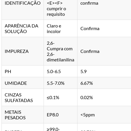
IDENTIFICAÇÃO
<E><F>
confirma
cumprir o
requisito
APARÊNCIA DA
Claro e
Confirma
SOLUÇÃO
incolor
2,6-
Cumpra com
IMPUREZA
Confirma
2,6-
dimetilanilina
PH
5.0-6.5
5.9
UMIDADE
5.5-7.0%
6.67%
CINZAS
≤0.1%
0.02%
SULFATADAS
METAIS
EP8.0
<5ppm
PESADOS
≥99,0-