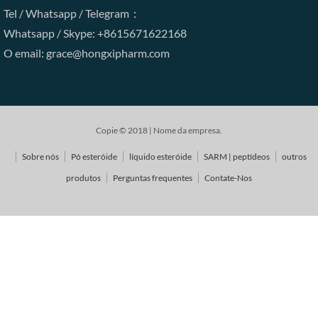
Tel / Whatsapp / Telegram：
Whatsapp / Skype: +8615671622168
O email: grace@hongxipharm.com
Copie © 2018 | Nome da empresa.
Sobre nós
Pó esteróide
líquido esteróide
SARM | peptídeos
outros
produtos
Perguntas frequentes
Contate-Nos