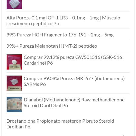
Alta Pureza 0,1 mg IGF-1 LR3 – 0.1mg – 1mg | Músculo
crescimento peptídico Pó
99% Pureza HGH Fragmento 176-191 – 2mg – 5mg
99%+ Pureza Melanotan II (MT-2) peptídeo
Comprar 99.12% pureza GW501516 (GSK-516
Cardarine) Pó
Comprar 99.08% Pureza MK-677 (ibutamoreno)
SARMs Pó
Dianabol (Methandienone) Raw methandienone
Steroid Dbol Dbol Pó
Drostanolona Propionato masteron P bruto Steroid
Drolban Pó