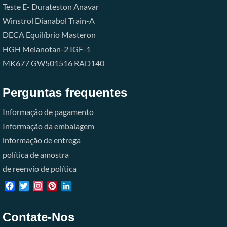
Teste E-
Durateston
Anavar
Winstrol
Dianabol
Train-A
DECA
Equilíbrio
Masteron
HGH
Melanotan-2
IGF-1
MK677
GW501516
RAD140
Perguntas frequentes
Informação de pagamento
Informação da embalagem
informação de entrega
política de amostra
de reenvio de política
Facebook
Twitter
Instagram
Pinterest
LinkedIn
Contate-Nos