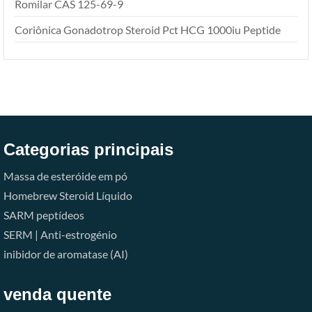
Romilar CAS 125-69-9
Coriônica Gonadotrop Steroid Pct HCG 1000iu Peptide
Categorias principais
Massa de esteróide em pó
Homebrew Steroid Líquido
SARM
peptídeos
SERM | Anti-estrogénio
inibidor de aromatase (AI)
venda quente