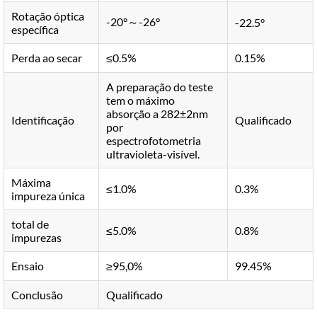
Rotação óptica
-20°～-26°
-22.5°
específica
Perda ao secar
≤0.5%
0.15%
A preparação do teste
tem o máximo
absorção a 282±2nm
Identificação
Qualificado
por
espectrofotometria
ultravioleta-visível.
Máxima
≤1.0%
0.3%
impureza única
total de
≤5.0%
0.8%
impurezas
Ensaio
≥95,0%
99.45%
Conclusão
Qualificado