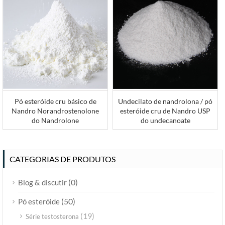
Pó esteróide cru básico de
Undecilato de nandrolona / pó
Nandro Norandrostenolone
esteróide cru de Nandro USP
do Nandrolone
do undecanoate
CATEGORIAS DE PRODUTOS
(0)
Blog & discutir
(50)
Pó esteróide
(19)
Série testosterona