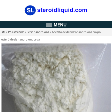
»
Pó esteróide
»
Série nandrolona
» Acetato de dehidronandrolona em pó

esteróide de nandrolona crua