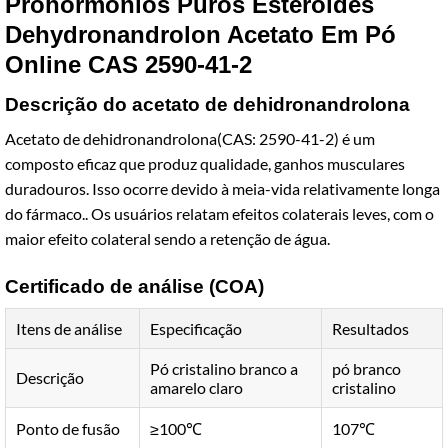
Prohormônios Puros Esteróides
Dehydronandrolon Acetato Em Pó
Online CAS 2590-41-2
Descrição do acetato de dehidronandrolona
Acetato de dehidronandrolona(CAS: 2590-41-2) é um
composto eficaz que produz qualidade, ganhos musculares
duradouros. Isso ocorre devido à meia-vida relativamente longa
do fármaco.. Os usuários relatam efeitos colaterais leves, com o
maior efeito colateral sendo a retenção de água.
Certificado de análise (COA)
Itens de análise
Especificação
Resultados
Pó cristalino branco a
pó branco
Descrição
amarelo claro
cristalino
Ponto de fusão
≥100℃
107℃