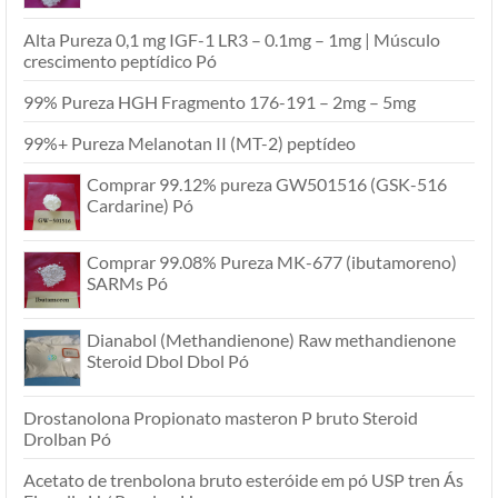
Alta Pureza 0,1 mg IGF-1 LR3 – 0.1mg – 1mg | Músculo
crescimento peptídico Pó
99% Pureza HGH Fragmento 176-191 – 2mg – 5mg
99%+ Pureza Melanotan II (MT-2) peptídeo
Comprar 99.12% pureza GW501516 (GSK-516
Cardarine) Pó
Comprar 99.08% Pureza MK-677 (ibutamoreno)
SARMs Pó
Dianabol (Methandienone) Raw methandienone
Steroid Dbol Dbol Pó
Drostanolona Propionato masteron P bruto Steroid
Drolban Pó
Acetato de trenbolona bruto esteróide em pó USP tren Ás