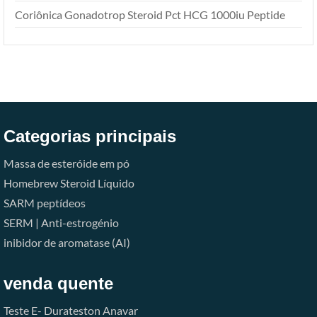
Coriônica Gonadotrop Steroid Pct HCG 1000iu Peptide
Categorias principais
Massa de esteróide em pó
Homebrew Steroid Líquido
SARM
peptídeos
SERM | Anti-estrogénio
inibidor de aromatase (AI)
venda quente
Teste E-
Durateston
Anavar