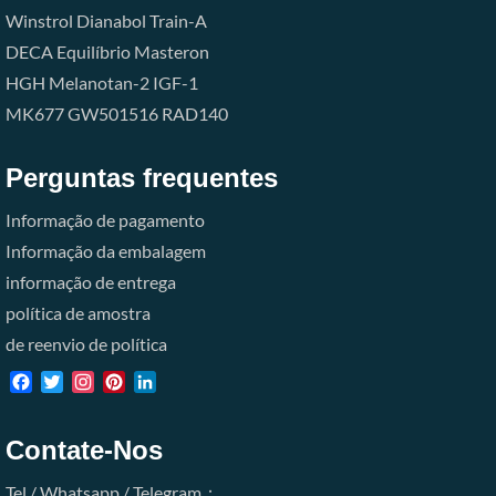
Winstrol
Dianabol
Train-A
DECA
Equilíbrio
Masteron
HGH
Melanotan-2
IGF-1
MK677
GW501516
RAD140
Perguntas frequentes
Informação de pagamento
Informação da embalagem
informação de entrega
política de amostra
de reenvio de política
Facebook
Twitter
Instagram
Pinterest
LinkedIn
Contate-Nos
Tel / Whatsapp / Telegram：