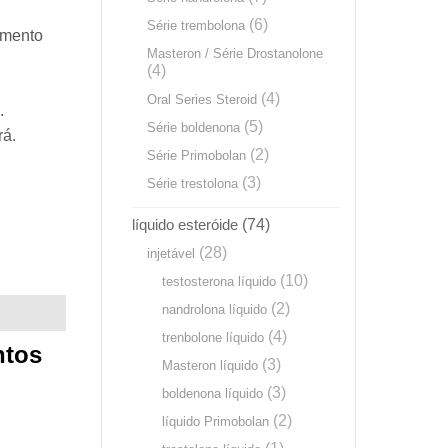
(6)
Série trembolona
amento
Masteron / Série Drostanolone
(4)
(4)
Oral Series Steroid
.
(5)
Série boldenona
rá.
(2)
Série Primobolan
(3)
Série trestolona
líquido esteróide
(74)
(28)
injetável
(10)
testosterona líquido
(2)
nandrolona líquido
(4)
trenbolone líquido
ntos
(3)
Masteron líquido
(3)
boldenona líquido
(2)
líquido Primobolan