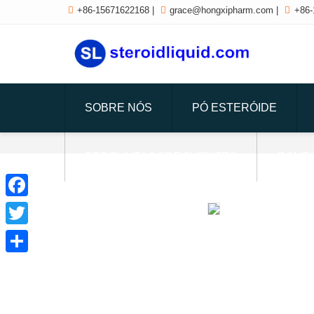

+86-15671622168
|

grace@hongxipharm.com
|

+86-
SOBRE NÓS
PÓ ESTERÓIDE
PERGUNTAS FREQUENTES
CONTA
Facebook
Twitter
Partilhar