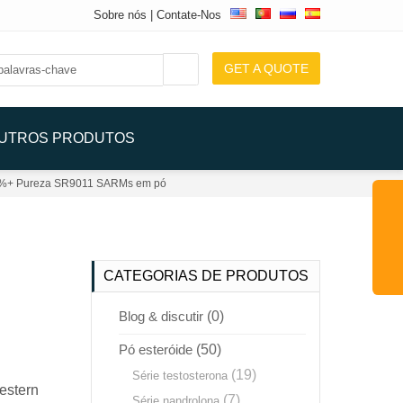
Sobre nós
|
Contate-Nos
GET A QUOTE
UTROS PRODUTOS
8%+ Pureza SR9011 SARMs em pó
CATEGORIAS DE PRODUTOS
Blog & discutir
(0)
Pó esteróide
(50)
(19)
Série testosterona
estern
(7)
Série nandrolona