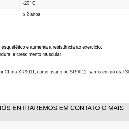
-20° C
≥ 2 anos
squelético e aumenta a resistência ao exercício.
dura, e crescimento muscular
dor China SR9011
,
como usar o pó SR9011
,
sarms em pó oral 
 NÓS ENTRAREMOS EM CONTATO O MAIS