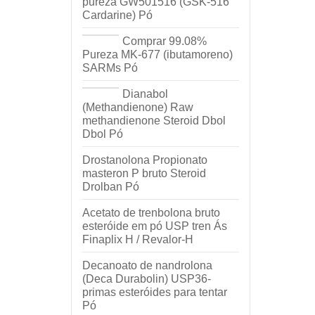
pureza GW501516 (GSK-516
Cardarine) Pó
Comprar 99.08%
Pureza MK-677 (ibutamoreno)
SARMs Pó
Dianabol
(Methandienone) Raw
methandienone Steroid Dbol
Dbol Pó
Drostanolona Propionato
masteron P bruto Steroid
Drolban Pó
Acetato de trenbolona bruto
esteróide em pó USP tren Ás
Finaplix H / Revalor-H
Decanoato de nandrolona
(Deca Durabolin) USP36-
primas esteróides para tentar
Pó