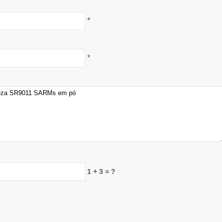
*
*
1 + 3 = ?