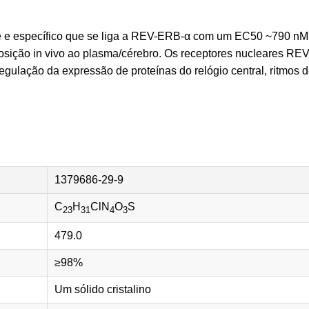
e e específico que se liga a REV-ERB-α com um EC50 ~790 nM
ção in vivo ao plasma/cérebro. Os receptores nucleares RE
lação da expressão de proteínas do relógio central, ritmos 
1379686-29-9
C
H
ClN
O
S
23
31
4
3
479.0
≥98%
Um sólido cristalino