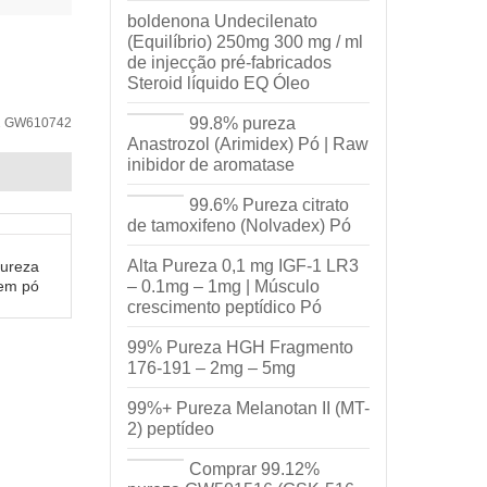
boldenona Undecilenato
(Equilíbrio) 250mg 300 mg / ml
de injecção pré-fabricados
Steroid líquido EQ Óleo
99.8% pureza
42 GW610742
Anastrozol (Arimidex) Pó | Raw
inibidor de aromatase
99.6% Pureza citrato
de tamoxifeno (Nolvadex) Pó
Alta Pureza 0,1 mg IGF-1 LR3
ureza
em pó
– 0.1mg – 1mg | Músculo
crescimento peptídico Pó
99% Pureza HGH Fragmento
176-191 – 2mg – 5mg
99%+ Pureza Melanotan II (MT-
2) peptídeo
Comprar 99.12%