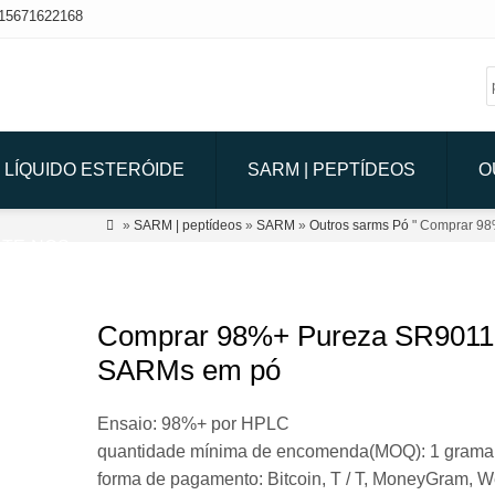
15671622168
LÍQUIDO ESTERÓIDE
SARM | PEPTÍDEOS
O

»
SARM | peptídeos
»
SARM
»
Outros sarms Pó
" Comprar 9
TE-NOS
Comprar 98%+ Pureza SR9011
SARMs em pó
Ensaio: 98%+ por HPLC
quantidade mínima de encomenda(MOQ): 1 grama
forma de pagamento: Bitcoin, T / T, MoneyGram, W