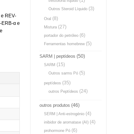
(1)
trestolona líquido
(3)
Outros Steroid Líquido
 e REV-
(8)
Oral
V-ERB-α e
(27)
Mistura
de
(6)
portador do petróleo
(5)
Ferramentas homebrew
SARM | peptídeos
(50)
(15)
SARM
(5)
Outros sarms Pó
(35)
peptídeos
(24)
outros Peptídeos
outros produtos
(46)
(4)
SERM | Anti-estrogénio
(4)
inibidor de aromatase (AI)
(6)
prohormone Pó