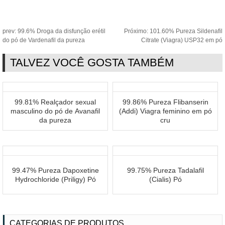
prev:
99.6% Droga da disfunção erétil
Próximo:
101.60% Pureza Sildenafil
do pó de Vardenafil da pureza
Citrate (Viagra) USP32 em pó
TALVEZ VOCÊ GOSTA TAMBÉM
99.81% Realçador sexual
99.86% Pureza Flibanserin
masculino do pó de Avanafil
(Addi) Viagra feminino em pó
da pureza
cru
99.47% Pureza Dapoxetine
99.75% Pureza Tadalafil
Hydrochloride (Priligy) Pó
(Cialis) Pó
CATEGORIAS DE PRODUTOS