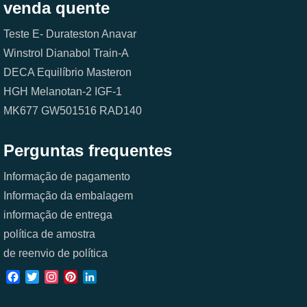
venda quente
Teste E-
Durateston
Anavar
Winstrol
Dianabol
Train-A
DECA
Equilíbrio
Masteron
HGH
Melanotan-2
IGF-1
MK677
GW501516
RAD140
Perguntas frequentes
Informação de pagamento
Informação da embalagem
informação de entrega
política de amostra
de reenvio de política
Facebook
Twitter
Instagram
Pinterest
LinkedIn