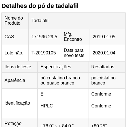
Detalhes do pó de tadalafil
Nome do
Tadalafil
Produto
Mfg.
CAS.
171596-29-5
2019.01.05
Encontro
Data para
Lote não.
T-20190105
2020.01.04
novo teste
Itens de teste
Especificações
Resultados
pó cristalino branco
pó cristalino
Aparência
ou quase branco
branco
E
Conforme
Identificação
HPLC
Conforme
Rotação
+78.0° ~ + 84,0 °
+80.25°