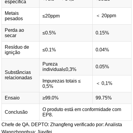
específica
Metais
＜ 20ppm
≤20ppm
pesados
Perda ao
≤0.5%
0.15%
secar
Resíduo de
≤0.1%
0.04%
ignição
Pureza
0.05%
individual≤0,3%
Substâncias
relacionadas
Impurezas totais ≤
＜ 0,1%
0,5%
Ensaio
≥99.0%
99.75%
O produto está em conformidade com
Conclusão
EP8.
Chefe de QA. DEPTO: Zhangfeng verificado por: Analista
Wangzhonghua: Jiayifei