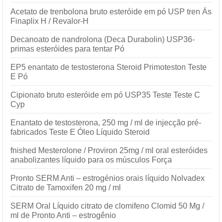
Acetato de trenbolona bruto esteróide em pó USP tren Ás
Finaplix H / Revalor-H
Decanoato de nandrolona (Deca Durabolin) USP36-
primas esteróides para tentar Pó
EP5 enantato de testosterona Steroid Primoteston Teste
E Pó
Cipionato bruto esteróide em pó USP35 Teste Teste C
Cyp
Enantato de testosterona, 250 mg / ml de injecção pré-
fabricados Teste E Óleo Líquido Steroid
fnished Mesterolone / Proviron 25mg / ml oral esteróides
anabolizantes líquido para os músculos Força
Pronto SERM Anti – estrogénios orais líquido Nolvadex
Citrato de Tamoxifen 20 mg / ml
SERM Oral Líquido citrato de clomifeno Clomid 50 Mg /
ml de Pronto Anti – estrogênio