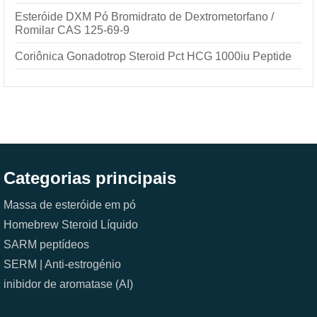
Esteróide DXM Pó Bromidrato de Dextrometorfano /
Romilar CAS 125-69-9
Coriônica Gonadotrop Steroid Pct HCG 1000iu Peptide
Categorias principais
Massa de esteróide em pó
Homebrew Steroid Líquido
SARM
peptídeos
SERM | Anti-estrogénio
inibidor de aromatase (AI)