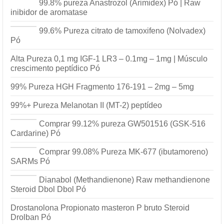
99.8% pureza Anastrozol (Arimidex) Pó | Raw
inibidor de aromatase
99.6% Pureza citrato de tamoxifeno (Nolvadex)
Pó
Alta Pureza 0,1 mg IGF-1 LR3 – 0.1mg – 1mg | Músculo
crescimento peptídico Pó
99% Pureza HGH Fragmento 176-191 – 2mg – 5mg
99%+ Pureza Melanotan II (MT-2) peptídeo
Comprar 99.12% pureza GW501516 (GSK-516
Cardarine) Pó
Comprar 99.08% Pureza MK-677 (ibutamoreno)
SARMs Pó
Dianabol (Methandienone) Raw methandienone
Steroid Dbol Dbol Pó
Drostanolona Propionato masteron P bruto Steroid
Drolban Pó