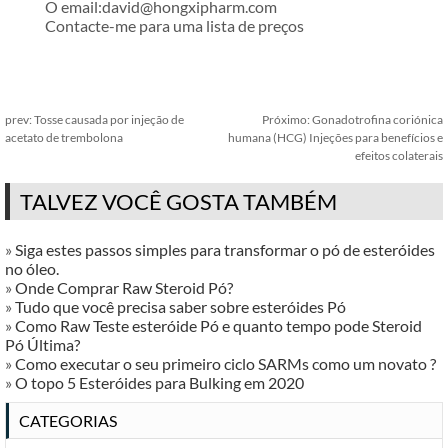
O email:david@hongxipharm.com
Contacte-me para uma lista de preços
prev:
Tosse causada por injeção de
Próximo:
Gonadotrofina coriónica
acetato de trembolona
humana (HCG) Injeções para benefícios e
efeitos colaterais
TALVEZ VOCÊ GOSTA TAMBÉM
»
Siga estes passos simples para transformar o pó de esteróides
no óleo.
»
Onde Comprar Raw Steroid Pó?
»
Tudo que você precisa saber sobre esteróides Pó
»
Como Raw Teste esteróide Pó e quanto tempo pode Steroid
Pó Última?
»
Como executar o seu primeiro ciclo SARMs como um novato ?
»
O topo 5 Esteróides para Bulking em 2020
CATEGORIAS