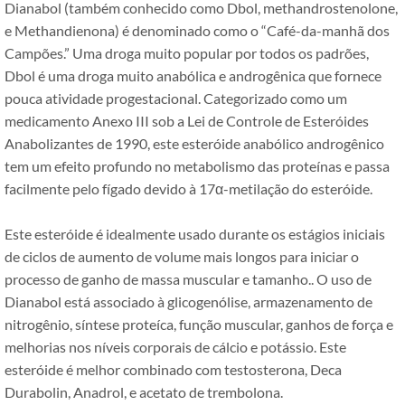
Dianabol (também conhecido como Dbol, methandrostenolone,
e Methandienona) é denominado como o “Café-da-manhã dos
Campões.” Uma droga muito popular por todos os padrões,
Dbol é uma droga muito anabólica e androgênica que fornece
pouca atividade progestacional. Categorizado como um
medicamento Anexo III sob a Lei de Controle de Esteróides
Anabolizantes de 1990, este esteróide anabólico androgênico
tem um efeito profundo no metabolismo das proteínas e passa
facilmente pelo fígado devido à 17α-metilação do esteróide.
Este esteróide é idealmente usado durante os estágios iniciais
de ciclos de aumento de volume mais longos para iniciar o
processo de ganho de massa muscular e tamanho.. O uso de
Dianabol está associado à glicogenólise, armazenamento de
nitrogênio, síntese proteíca, função muscular, ganhos de força e
melhorias nos níveis corporais de cálcio e potássio. Este
esteróide é melhor combinado com testosterona, Deca
Durabolin, Anadrol, e acetato de trembolona.