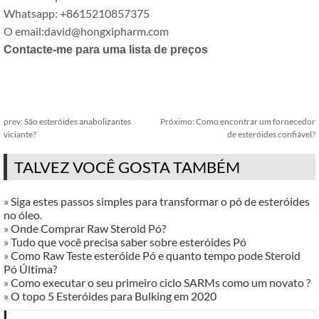
Whatsapp: +8615210857375
O email:david@hongxipharm.com
Contacte-me para uma lista de preços
prev:
São esteróides anabolizantes
Próximo:
Como encontrar um fornecedor
viciante?
de esteróides confiável?
TALVEZ VOCÊ GOSTA TAMBÉM
»
Siga estes passos simples para transformar o pó de esteróides
no óleo.
»
Onde Comprar Raw Steroid Pó?
»
Tudo que você precisa saber sobre esteróides Pó
»
Como Raw Teste esteróide Pó e quanto tempo pode Steroid
Pó Última?
»
Como executar o seu primeiro ciclo SARMs como um novato ?
»
O topo 5 Esteróides para Bulking em 2020