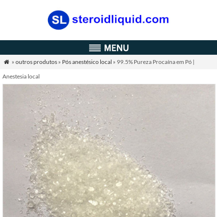
»
outros produtos
»
Pós anestésico local
» 99.5% Pureza Procaína em Pó |

Anestesia local