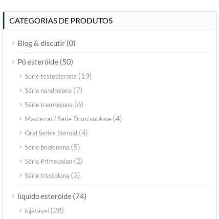
CATEGORIAS DE PRODUTOS
(0)
Blog & discutir
(50)
Pó esteróide
(19)
Série testosterona
(7)
Série nandrolona
(6)
Série trembolona
(4)
Masteron / Série Drostanolone
(4)
Oral Series Steroid
(5)
Série boldenona
(2)
Série Primobolan
(3)
Série trestolona
(74)
líquido esteróide
(28)
injetável