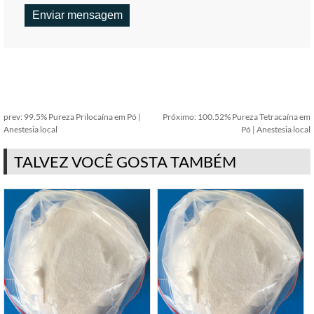
prev:
99.5% Pureza Prilocaína em Pó |
Próximo:
100.52% Pureza Tetracaína em
Anestesia local
Pó | Anestesia local
TALVEZ VOCÊ GOSTA TAMBÉM