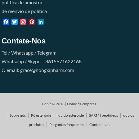
política de amostra
de reenvio de política
Facebook
Twitter
Instagram
Pinterest
LinkedIn
Contate-Nos
Tel / Whatsapp / Telegram：
Whatsapp / Skype: +8615671622168
O email: grace@hongxipharm.com
Copie © 2018 | Nome da empresa.
Sobre nós
Pó esteróide
líquido esteróide
SARM | peptídeos
outros
produtos
Perguntas frequentes
Contate-Nos