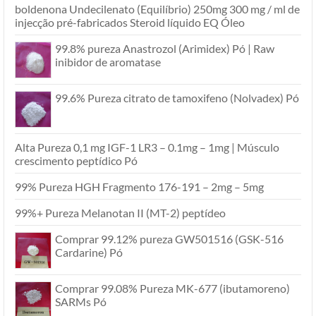
boldenona Undecilenato (Equilíbrio) 250mg 300 mg / ml de
injecção pré-fabricados Steroid líquido EQ Óleo
99.8% pureza Anastrozol (Arimidex) Pó | Raw
inibidor de aromatase
99.6% Pureza citrato de tamoxifeno (Nolvadex) Pó
Alta Pureza 0,1 mg IGF-1 LR3 – 0.1mg – 1mg | Músculo
crescimento peptídico Pó
99% Pureza HGH Fragmento 176-191 – 2mg – 5mg
99%+ Pureza Melanotan II (MT-2) peptídeo
Comprar 99.12% pureza GW501516 (GSK-516
Cardarine) Pó
Comprar 99.08% Pureza MK-677 (ibutamoreno)
SARMs Pó