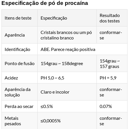
Especificação de pó de procaína
Resultado
Itens de teste
Especificação
dos testes
Cristais brancos ou um pó
conformar-
Aparência
cristalino branco
se
Identificação
ABE. Parece reação positiva
154grau ~
Ponto de fusão
154grau ~ 158degree
157 graus
Acidez
PH 5,0 ~ 6,5
PH = 5,9
Aparência da
conformar-
Claro e incolor
solução
se
Perda ao secar
≤0.5%
0.07%
Metais
conformar-
≤0,0005%
pesados
se