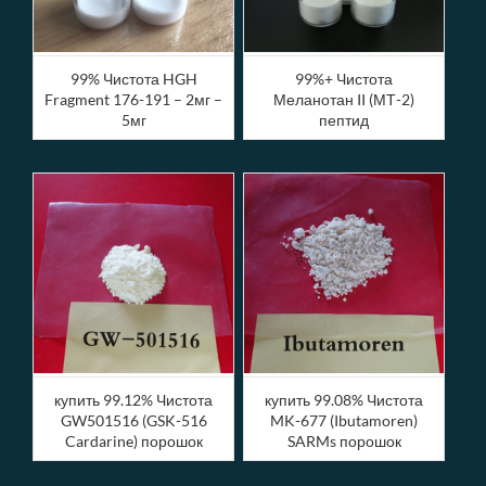
99% Чистота HGH
99%+ Чистота
Fragment 176-191 – 2мг –
Меланотан II (МТ-2)
5мг
пептид
купить 99.12% Чистота
купить 99.08% Чистота
GW501516 (GSK-516
MK-677 (Ibutamoren)
Cardarine) порошок
SARMs порошок