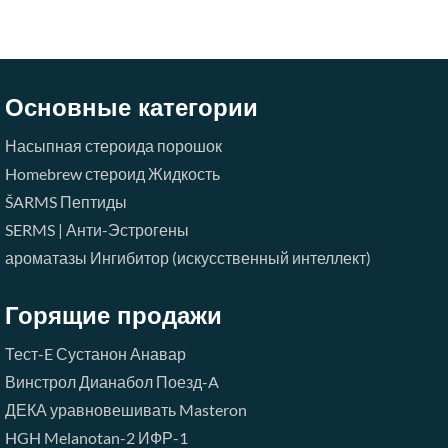
Основные категории
Насыпная стероида порошок
Homebrew стероид Жидкость
ŠARMS
Пептиды
SERMS | Анти-Эстрогены
ароматазы Ингибитор (искусственный интеллект)
Горящие продажи
Тест-E
Сустанон
Анавар
Винстрол
Дианабол
Поезд-A
ДЕКА
уравновешивать
Masteron
HGH
Melanotan-2
ИФР-1