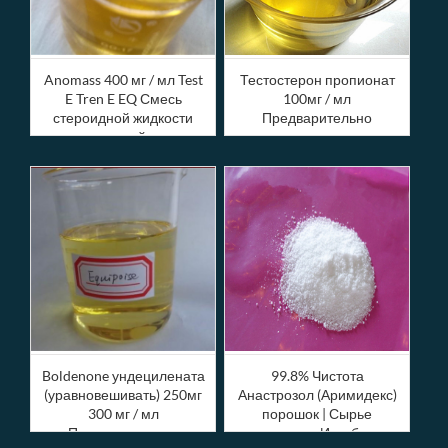
Anomass 400 мг / мл Test
Тестостерон пропионат
E Tren E EQ Смесь
100мг / мл
стероидной жидкости
Предварительно
для инъекций масла
сделали инъекции
стероида жидкого теста
Р Нефть
Boldenone ундецилената
99.8% Чистота
(уравновешивать) 250мг
Анастрозол (Аримидекс)
300 мг / мл
порошок | Сырье
Предварительно
ароматазы Ингибитор