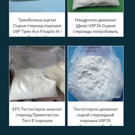
Тренболона ацетат
Нандролон деканоат
Сырье стероид порошок
(Дека) USP36 Сырые
USP Трен Ace Finaplix H /
стероиды попробовать
Revalor-Н
порошок
EP5 Тестостерон энантат
Тестостерон ципионат
стероид Примотестон
сырой стероидный
Тест Е порошок
порошок USP35
Испытание Cyp C