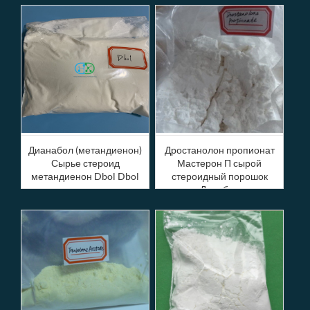
Дианабол (метандиенон)
Дростанолон пропионат
Сырье стероид
Мастерон П сырой
метандиенон Dbol Dbol
стероидный порошок
порошок
Дролбан