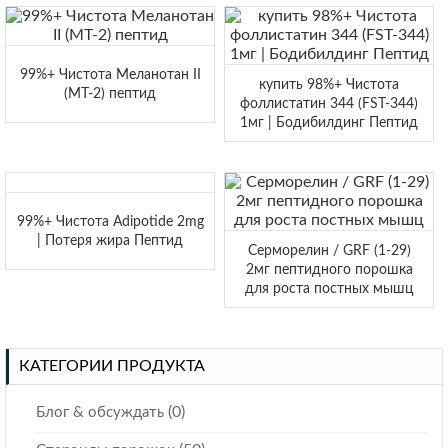
99%+ Чистота Меланотан II
купить 98%+ Чистота
(МТ-2) пептид
фоллистатин 344 (FST-344)
1мг | Бодибилдинг Пептид
99%+ Чистота Adipotide 2mg
| Потеря жира Пептид
Серморелин / GRF (1-29)
2мг пептидного порошка
для роста постных мышц
КАТЕГОРИИ ПРОДУКТА
(0)
Блог & обсуждать