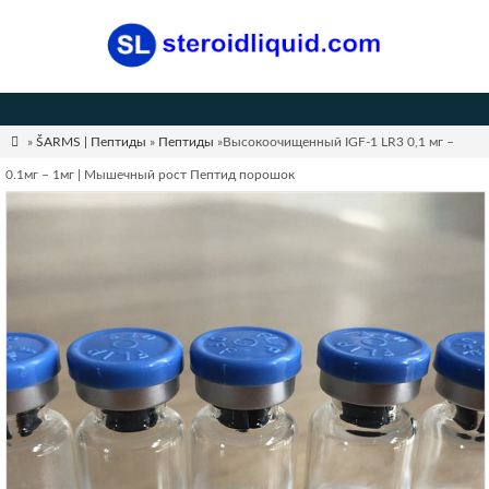

»
ŠARMS | Пептиды
»
Пептиды
»Высокоочищенный IGF-1 LR3 0,1 мг –
0.1мг – 1мг | Мышечный рост Пептид порошок