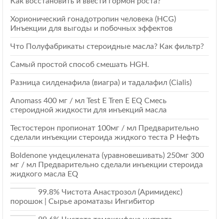
Как восстановить и ввести гормон роста?
Хорионический гонадотропин человека (HCG)
Инъекции для выгоды и побочных эффектов
Что Полуфабрикаты стероидные масла? Как фильтр?
Самый простой способ смешать HGH.
Разница силденафила (виагра) и тадалафил (Cialis)
Anomass 400 мг / мл Test E Tren E EQ Смесь
стероидной жидкости для инъекций масла
Тестостерон пропионат 100мг / мл Предварительно
сделали инъекции стероида жидкого теста Р Нефть
Boldenone ундецилената (уравновешивать) 250мг 300
мг / мл Предварительно сделали инъекции стероида
жидкого масла EQ
99.8% Чистота Анастрозол (Аримидекс)
порошок | Сырье ароматазы Ингибитор