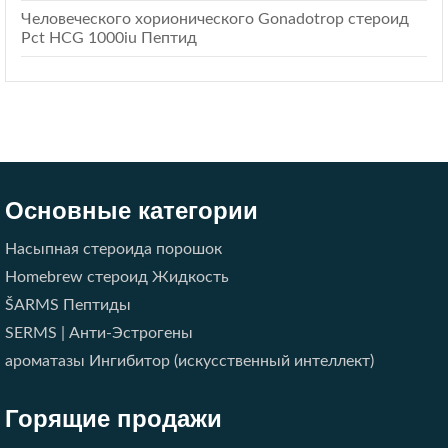
Человеческого хорионического Gonadotrop стероид
Pct HCG 1000iu Пептид
Основные категории
Насыпная стероида порошок
Homebrew стероид Жидкость
ŠARMS
Пептиды
SERMS | Анти-Эстрогены
ароматазы Ингибитор (искусственный интеллект)
Горящие продажи