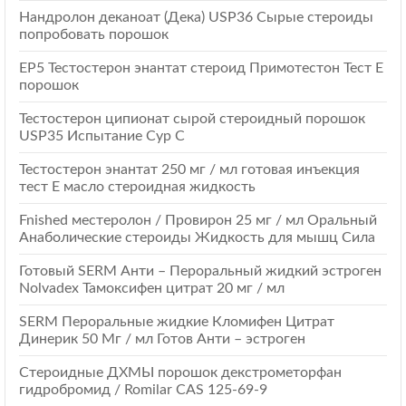
Нандролон деканоат (Дека) USP36 Сырые стероиды
попробовать порошок
EP5 Тестостерон энантат стероид Примотестон Тест Е
порошок
Тестостерон ципионат сырой стероидный порошок
USP35 Испытание Cyp C
Тестостерон энантат 250 мг / мл готовая инъекция
тест E масло стероидная жидкость
Fnished местеролон / Провирон 25 мг / мл Оральный
Анаболические стероиды Жидкость для мышц Сила
Готовый SERM Анти – Пероральный жидкий эстроген
Nolvadex Тамоксифен цитрат 20 мг / мл
SERM Пероральные жидкие Кломифен Цитрат
Динерик 50 Мг / мл Готов Анти – эстроген
Стероидные ДХМЫ порошок декстрометорфан
гидробромид / Romilar CAS 125-69-9