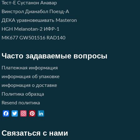
Тест-E
Сустанон
Анавар
Винстрол
Дианабол
Поезд-A
ДЕКА
уравновешивать
Masteron
HGH
Melanotan-2
ИФР-1
MK677
GW501516
RAD140
Часто задаваемые вопросы
Платежная информация
информация об упаковке
информация о доставке
Политика образца
Resend политика
Facebook
Twitter
Instagram
Pinterest
LinkedIn
Связаться с нами