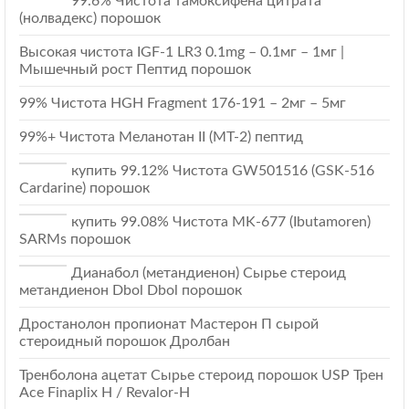
99.6% Чистота тамоксифена цитрата
(нолвадекс) порошок
Высокая чистота IGF-1 LR3 0.1mg – 0.1мг – 1мг |
Мышечный рост Пептид порошок
99% Чистота HGH Fragment 176-191 – 2мг – 5мг
99%+ Чистота Меланотан II (МТ-2) пептид
купить 99.12% Чистота GW501516 (GSK-516
Cardarine) порошок
купить 99.08% Чистота MK-677 (Ibutamoren)
SARMs порошок
Дианабол (метандиенон) Сырье стероид
метандиенон Dbol Dbol порошок
Дростанолон пропионат Мастерон П сырой
стероидный порошок Дролбан
Тренболона ацетат Сырье стероид порошок USP Трен
Ace Finaplix H / Revalor-Н