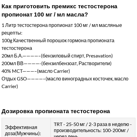
Как приготовить премикс тестостерона
пропионат 100 мг / мл масла?
1 Литр тестостерона пропионат 100 мг / мл масляные
рецепты:
100g Качественный порошок гормона пропионата
тестостерона
20мл Б.А.————–(бензиловый спирт, Presavation)
200мл ВВ————-(бензилбензоат, Растворители)
40% MCT———–(масло Carrier)
Отдых GSO————–(масло виноградных косточек, масло
Carrier)
Дозировка пропионата тестостерона
TRT - 25-50 мг / 2-3 раза в неделю -
Эффективная
производительность: 100-200мг /
доза(Мужчины):
через день