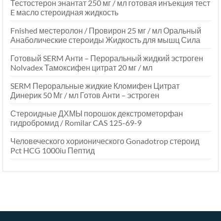
Тестостерон энантат 250 мг / мл готовая инъекция тест
E масло стероидная жидкость
Fnished местеролон / Провирон 25 мг / мл Оральный
Анаболические стероиды Жидкость для мышц Сила
Готовый SERM Анти – Пероральный жидкий эстроген
Nolvadex Тамоксифен цитрат 20 мг / мл
SERM Пероральные жидкие Кломифен Цитрат
Динерик 50 Мг / мл Готов Анти – эстроген
Стероидные ДХМЫ порошок декстрометорфан
гидробромид / Romilar CAS 125-69-9
Человеческого хорионического Gonadotrop стероид
Pct HCG 1000iu Пептид