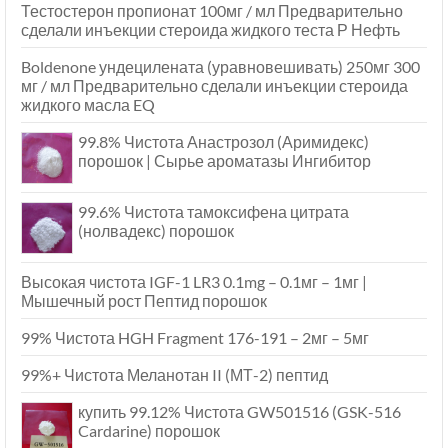
Тестостерон пропионат 100мг / мл Предварительно
сделали инъекции стероида жидкого теста Р Нефть
Boldenone ундецилената (уравновешивать) 250мг 300
мг / мл Предварительно сделали инъекции стероида
жидкого масла EQ
99.8% Чистота Анастрозол (Аримидекс)
порошок | Сырье ароматазы Ингибитор
99.6% Чистота тамоксифена цитрата
(нолвадекс) порошок
Высокая чистота IGF-1 LR3 0.1mg – 0.1мг – 1мг |
Мышечный рост Пептид порошок
99% Чистота HGH Fragment 176-191 – 2мг – 5мг
99%+ Чистота Меланотан II (МТ-2) пептид
купить 99.12% Чистота GW501516 (GSK-516
Cardarine) порошок