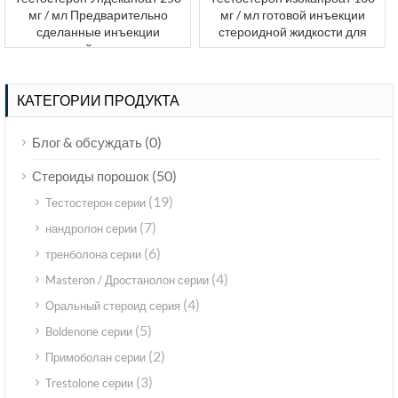
мг / мл Предварительно
мг / мл готовой инъекции
сделанные инъекции
стероидной жидкости для
стероидной жидкости для
продажи
продажи
КАТЕГОРИИ ПРОДУКТА
(0)
Блог & обсуждать
(50)
Стероиды порошок
(19)
Тестостерон серии
(7)
нандролон серии
(6)
тренболона серии
(4)
Masteron / Дростанолон серии
(4)
Оральный стероид серия
(5)
Boldenone серии
(2)
Примоболан серии
(3)
Trestolone серии