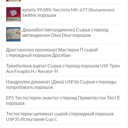
купить 99.08% Чистота MK-677 (Ibutamoren)
SARMs порошок
Дианабол (метандиенон) Сырье стероид
метандиенон Dbol Dbol порошок
Дростанолон пропионат Мастерон П сырой
стероидный порошок Дролбан
Тренболона ацетат Сырье стероид порошок USP Трен
Ace Finaplix H / Revalor-Н
Нандролон деканоат (Дека) USP36 Сырые стероиды
попробовать порошок
EP5 Тестостерон энантат стероид Примотестон Тест Е
порошок
Тестостерон ципионат сырой стероидный порошок
USP35 Испытание Cyp C