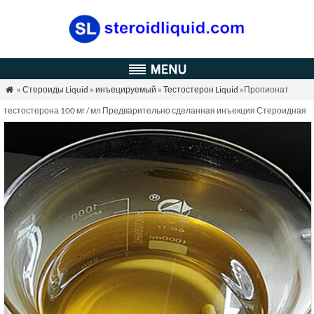
»
Стероиды Liquid
»
инъецируемый
»
Тестостерон Liquid
»Пропионат

тестостерона 100 мг / мл Предварительно сделанная инъекция Стероидная
жидкость Test P Oil