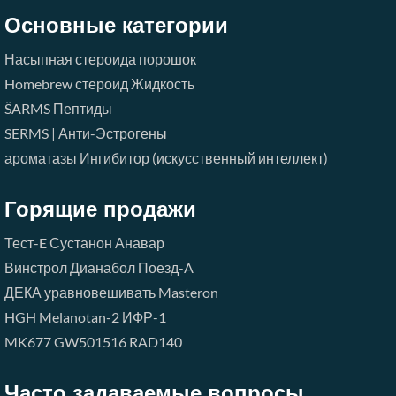
Основные категории
Насыпная стероида порошок
Homebrew стероид Жидкость
ŠARMS
Пептиды
SERMS | Анти-Эстрогены
ароматазы Ингибитор (искусственный интеллект)
Горящие продажи
Тест-E
Сустанон
Анавар
Винстрол
Дианабол
Поезд-A
ДЕКА
уравновешивать
Masteron
HGH
Melanotan-2
ИФР-1
MK677
GW501516
RAD140
Часто задаваемые вопросы