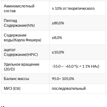
Аминокислотный
± 10% от теоретического
состав
Пептид
≥80,0%
Содержание(N%)
Содержание
≤8,0%
воды(Карла Фишера)
ацетат
≤10,0%
Содержание(HPIC)
Удельное вращение
-55.0～ -65,0 °(c = 1 1% HAc)
(20/D)
Баланс массы
95.0~ 105,0%
МИЗ (ESI)
последовательный