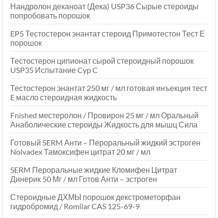
Нандролон деканоат (Дека) USP36 Сырые стероиды
попробовать порошок
EP5 Тестостерон энантат стероид Примотестон Тест Е
порошок
Тестостерон ципионат сырой стероидный порошок
USP35 Испытание Cyp C
Тестостерон энантат 250 мг / мл готовая инъекция тест
E масло стероидная жидкость
Fnished местеролон / Провирон 25 мг / мл Оральный
Анаболические стероиды Жидкость для мышц Сила
Готовый SERM Анти – Пероральный жидкий эстроген
Nolvadex Тамоксифен цитрат 20 мг / мл
SERM Пероральные жидкие Кломифен Цитрат
Динерик 50 Мг / мл Готов Анти – эстроген
Стероидные ДХМЫ порошок декстрометорфан
гидробромид / Romilar CAS 125-69-9