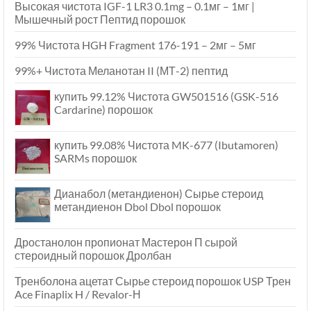
Высокая чистота IGF-1 LR3 0.1mg – 0.1мг – 1мг |
Мышечный рост Пептид порошок
99% Чистота HGH Fragment 176-191 – 2мг – 5мг
99%+ Чистота Меланотан II (МТ-2) пептид
купить 99.12% Чистота GW501516 (GSK-516
Cardarine) порошок
купить 99.08% Чистота MK-677 (Ibutamoren)
SARMs порошок
Дианабол (метандиенон) Сырье стероид
метандиенон Dbol Dbol порошок
Дростанолон пропионат Мастерон П сырой
стероидный порошок Дролбан
Тренболона ацетат Сырье стероид порошок USP Трен
Ace Finaplix H / Revalor-Н