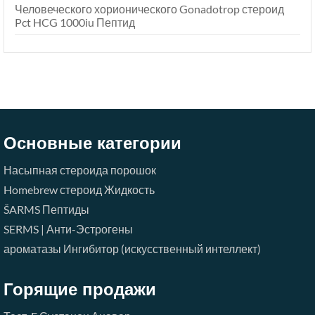
Человеческого хорионического Gonadotrop стероид
Pct HCG 1000iu Пептид
Основные категории
Насыпная стероида порошок
Homebrew стероид Жидкость
ŠARMS
Пептиды
SERMS | Анти-Эстрогены
ароматазы Ингибитор (искусственный интеллект)
Горящие продажи