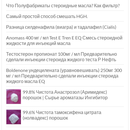
Что Полуфабрикаты стероидные масла? Как фильтр?
Самый простой способ смешать HGH.
Разница силденафила (виагра) и тадалафил (Cialis)
Anomass 400 мг / мл Test E Tren E EQ Смесь стероидной
жидкости для инъекций масла
Тестостерон пропионат 100мг / мл Предварительно
сделали инъекции стероида жидкого теста Р Нефть
Boldenone ундецилената (уравновешивать) 250мг 300
мг / мл Предварительно сделали инъекции стероида
жидкого масла EQ
99.8% Чистота Анастрозол (Аримидекс)
порошок | Сырье ароматазы Ингибитор
99.6% Чистота тамоксифена цитрата
(нолвадекс) порошок