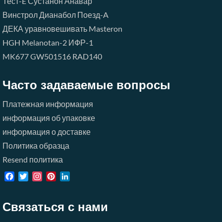
Тест-E
Сустанон
Анавар
Винстрол
Дианабол
Поезд-A
ДЕКА
уравновешивать
Masteron
HGH
Melanotan-2
ИФР-1
MK677
GW501516
RAD140
Часто задаваемые вопросы
Платежная информация
информация об упаковке
информация о доставке
Политика образца
Resend политика
Facebook
Twitter
Instagram
Pinterest
LinkedIn
Связаться с нами