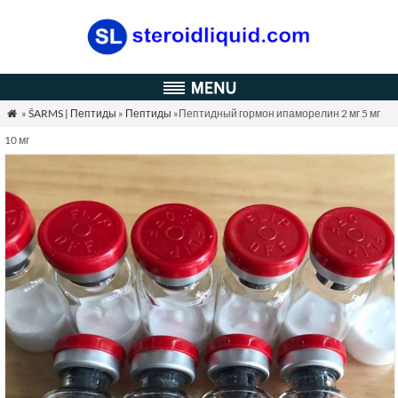
»
ŠARMS | Пептиды
»
Пептиды
»Пептидный гормон ипаморелин 2 мг 5 мг

10 мг