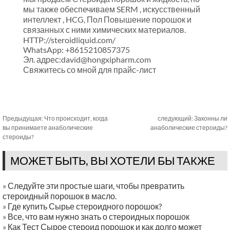
мы также обеспечиваем SERM , искусственный
интеллект , HCG, Пол Повышение порошок и
связанных с ними химических материалов.
HTTP://steroidliquid.com/
WhatsApp: +8615210857375
Эл. адрес:david@hongxipharm.com
Свяжитесь со мной для прайс-лист
Предыдущая:
Что происходит, когда
следующий:
Законны ли
вы принимаете анаболические
анаболические стероиды?
стероиды?
МОЖЕТ БЫТЬ, ВЫ ХОТЕЛИ БЫ ТАКЖЕ
»
Следуйте эти простые шаги, чтобы превратить
стероидный порошок в масло.
»
Где купить Сырье стероидного порошок?
»
Все, что вам нужно знать о стероидных порошок
»
Как Тест Сырое стероид порошок и как долго может