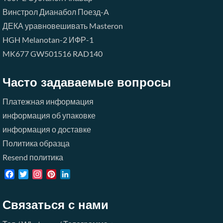
Винстрол
Дианабол
Поезд-A
ДЕКА
уравновешивать
Masteron
HGH
Melanotan-2
ИФР-1
MK677
GW501516
RAD140
Часто задаваемые вопросы
Платежная информация
информация об упаковке
информация о доставке
Политика образца
Resend политика
Facebook
Twitter
Instagram
Pinterest
LinkedIn
Связаться с нами