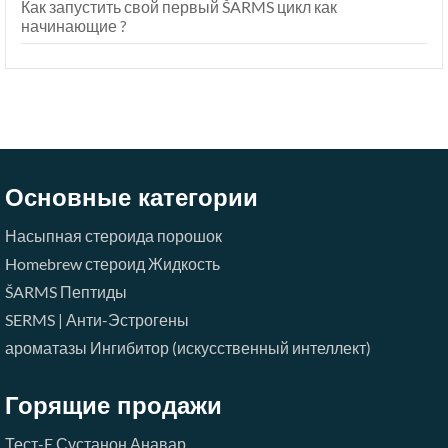
Как запустить свой первый ŠARMS цикл как
начинающие ?
Основные категории
Насыпная стероида порошок
Homebrew стероид Жидкость
ŠARMS
Пептиды
SERMS | Анти-Эстрогены
ароматазы Ингибитор (искусственный интеллект)
Горящие продажи
Тест-E
Сустанон
Анавар