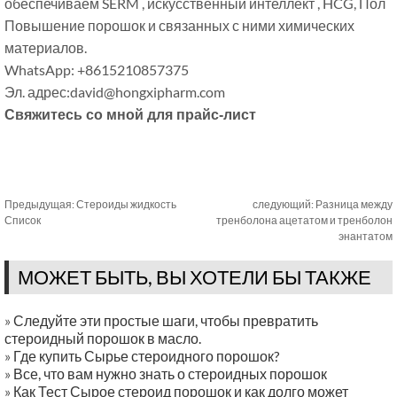
обеспечиваем SERM , искусственный интеллект , HCG, Пол
Повышение порошок и связанных с ними химических
материалов.
WhatsApp: +8615210857375
Эл. адрес:david@hongxipharm.com
Свяжитесь со мной для прайс-лист
Предыдущая:
Стероиды жидкость
следующий:
Разница между
Список
тренболона ацетатом и тренболон
энантатом
МОЖЕТ БЫТЬ, ВЫ ХОТЕЛИ БЫ ТАКЖЕ
»
Следуйте эти простые шаги, чтобы превратить
стероидный порошок в масло.
»
Где купить Сырье стероидного порошок?
»
Все, что вам нужно знать о стероидных порошок
»
Как Тест Сырое стероид порошок и как долго может