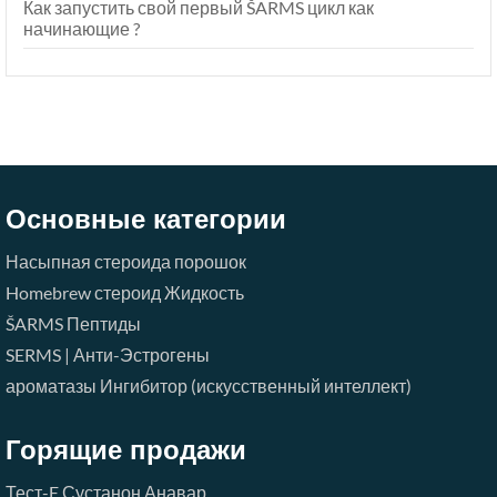
Как запустить свой первый ŠARMS цикл как
начинающие ?
Основные категории
Насыпная стероида порошок
Homebrew стероид Жидкость
ŠARMS
Пептиды
SERMS | Анти-Эстрогены
ароматазы Ингибитор (искусственный интеллект)
Горящие продажи
Тест-E
Сустанон
Анавар