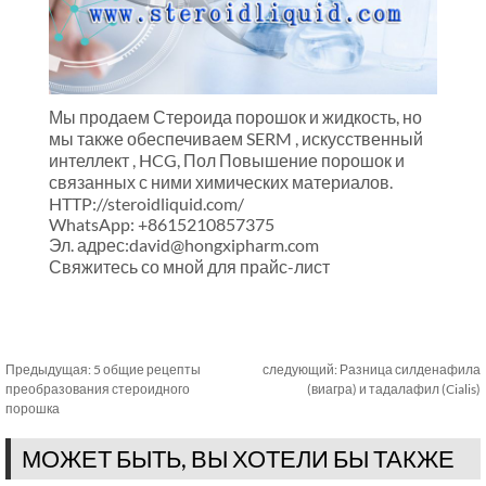
Мы продаем Стероида порошок и жидкость, но
мы также обеспечиваем SERM , искусственный
интеллект , HCG, Пол Повышение порошок и
связанных с ними химических материалов.
HTTP://steroidliquid.com/
WhatsApp: +8615210857375
Эл. адрес:david@hongxipharm.com
Свяжитесь со мной для прайс-лист
Предыдущая:
5 общие рецепты
следующий:
Разница силденафила
преобразования стероидного
(виагра) и тадалафил (Cialis)
порошка
МОЖЕТ БЫТЬ, ВЫ ХОТЕЛИ БЫ ТАКЖЕ