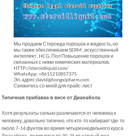
Мы продаем Стероида порошок и жидкость, но
мы также обеспечиваем SERM , искусственный
интеллект , HCG, Пол Повышение порошок и
связанных с ними химических материалов.
HTTP://steroidliquid.com/
WhatsApp: +8615210857375
Эл. адрес:david@hongxipharm.com
Свяжитесь со мной для прайс-лист
Типичная прибавка в весе от Дианабола
Хотя результаты сильно различаются от человека к
человеку, довольно типично, что кто-то набирает где-то
около 7-14 фунтов во время четырехнедельного курса
Дианабола., дозируется по 30-35 мг каждый день.