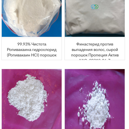
99.93% Чистота
Финастерид против
Ропивакаина гидрохлорид
выпадения волос, сырой
(Ропивакаин НСl) порошок
порошок Пропеция Актив
КАС: 98319-26-7