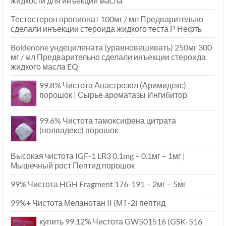
жидкости для инъекций масла
Тестостерон пропионат 100мг / мл Предварительно
сделали инъекции стероида жидкого теста Р Нефть
Boldenone ундецилената (уравновешивать) 250мг 300
мг / мл Предварительно сделали инъекции стероида
жидкого масла EQ
99.8% Чистота Анастрозол (Аримидекс)
порошок | Сырье ароматазы Ингибитор
99.6% Чистота тамоксифена цитрата
(нолвадекс) порошок
Высокая чистота IGF-1 LR3 0.1mg – 0.1мг – 1мг |
Мышечный рост Пептид порошок
99% Чистота HGH Fragment 176-191 – 2мг – 5мг
99%+ Чистота Меланотан II (МТ-2) пептид
купить 99.12% Чистота GW501516 (GSK-516