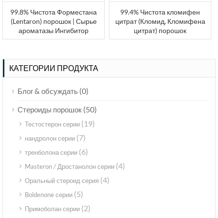
99.8% Чистота Форместана
99.4% Чистота кломифен
(Lentaron) порошок | Сырье
цитрат (Кломид, Кломифена
ароматазы Ингибитор
цитрат) порошок
КАТЕГОРИИ ПРОДУКТА
(0)
Блог & обсуждать
(50)
Стероиды порошок
(19)
Тестостерон серии
(7)
нандролон серии
(6)
тренболона серии
(4)
Masteron / Дростанолон серии
(4)
Оральный стероид серия
(5)
Boldenone серии
(2)
Примоболан серии