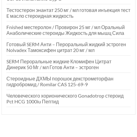
Тестостерон энантат 250 мг / мл готовая инъекция тест
E масло стероидная жидкость
Fnished местеролон / Провирон 25 мг / мл Оральный
Анаболические стероиды Жидкость для мышц Сила
Готовый SERM Анти – Пероральный жидкий эстроген
Nolvadex Тамоксифен цитрат 20 мг / мл
SERM Пероральные жидкие Кломифен Цитрат
Динерик 50 Мг / мл Готов Анти – эстроген
Стероидные ДХМЫ порошок декстрометорфан
гидробромид / Romilar CAS 125-69-9
Человеческого хорионического Gonadotrop стероид
Pct HCG 1000iu Пептид