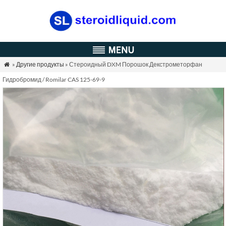
»
Другие продукты
» Стероидный DXM Порошок Декстрометорфан

Гидробромид / Romilar CAS 125-69-9