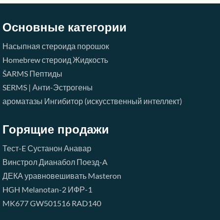
Основные категории
Насыпная стероида порошок
Homebrew стероид Жидкость
ŠARMS
Пептиды
SERMS | Анти-Эстрогены
ароматазы Ингибитор (искусственный интеллект)
Горящие продажи
Тест-E
Сустанон
Анавар
Винстрол
Дианабол
Поезд-A
ДЕКА
уравновешивать
Masteron
HGH
Melanotan-2
ИФР-1
MK677
GW501516
RAD140