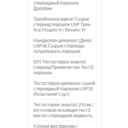
стероидный порошок
Дролбан
Тренболона ацетат Сырье
стероид порошок USP Трен
Ace Finaplix H / Revalor-Н
Нандролон деканоат (Дека)
USP36 Сырые стероиды
попробовать порошок
EP5 Тестостерон энантат
стероид Примотестон Тест Е
порошок
Тестостерон ципионат сырой
стероидный порошок USP35
Испытание Cyp C
Тестостерон энантат 250 мг /
мл готовая инъекция тест E
масло стероидная жидкость
Fnished местеролон /