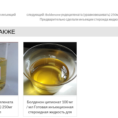
я инъекций
следующий:
Boldenone ундецилената (уравновешивать) 250мг 
Предварительно сделали инъекции стероида жидко
ТАКЖЕ
илената
Болденон ципионат 100 мг
) 250мг
/ мл Готовая инъекционная
л
стероидная жидкость для
сделали
продажи