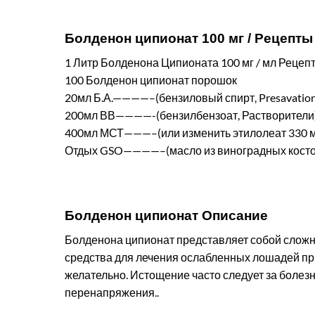
Болденон ципионат 100 мг / Рецепт
1 Литр Болденона Ципионата 100 мг / мл Рецеп
100 Болденон ципионат порошок
20мл Б.А.————–(бензиловый спирт, Presavation
200мл ВВ————-(бензилбензоат, Растворители
400мл МСТ———–(или изменить этилолеат 330 мл,
Отдых GSO————–(масло из виноградных косточе
Болденон ципионат Описание
Болденона ципионат представляет собой сложн
средства для лечения ослабленных лошадей пр
желательно. Истощение часто следует за болез
перенапряжения..