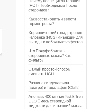
Почему после цикла терапии
(РСТ) Необходимый После
стероидов?
Как восстановить и ввести
гормон роста?
Хорионический гонадотропин
человека (HCG) Инъекции для
выгоды и побочных эффектов
Что Полуфабрикаты
стероидные масла? Как
фильтр?
Самый простой способ
смешать HGH.
Разница силденафила
(виагра) и тадалафил (Cialis)
Anomass 400 мг / мл Test E Tren
E EQ Смесь стероидной
жидкости для инъекций масла