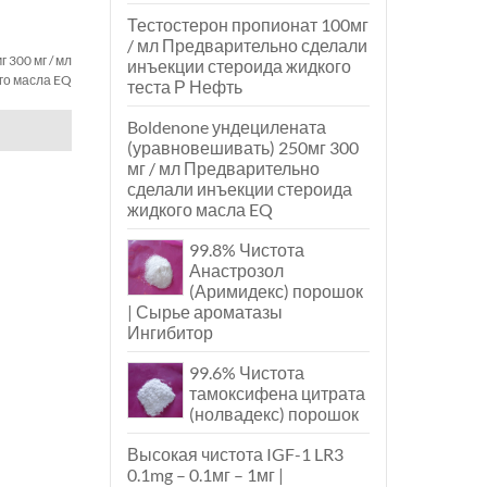
Тестостерон пропионат 100мг
/ мл Предварительно сделали
300 мг / мл
инъекции стероида жидкого
го масла EQ
теста Р Нефть
Boldenone ундецилената
(уравновешивать) 250мг 300
мг / мл Предварительно
сделали инъекции стероида
жидкого масла EQ
99.8% Чистота
Анастрозол
(Аримидекс) порошок
| Сырье ароматазы
Ингибитор
99.6% Чистота
тамоксифена цитрата
(нолвадекс) порошок
Высокая чистота IGF-1 LR3
0.1mg – 0.1мг – 1мг |