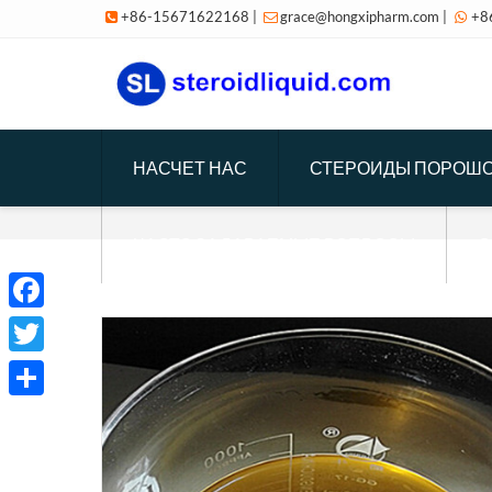
+86-15671622168
|
grace@hongxipharm.com
|
+8



НАСЧЕТ НАС
СТЕРОИДЫ ПОРОШ
ЧАСТО ЗАДАВАЕМЫЕ ВОПРОСЫ
С
Facebook
Twitter
Отправить