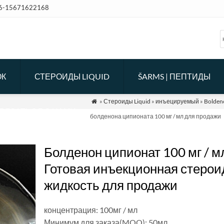
6-15671622168
ОК
СТЕРОИДЫ LIQUID
ŠARMS | ПЕПТИДЫ
»
Стероиды Liquid
»
инъецируемый
»
Bolden

ВЯЗАТЬСЯ С НАМИ
болденона ципионата 100 мг / мл для продажи
Болденон ципионат 100 мг / м
Готовая инъекционная стерои
жидкость для продажи
концентрация: 100мг / мл
Минимум для заказа(MOQ): 50мл