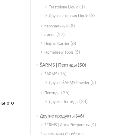
(1)
Trestolone Liquid
(3)
Другое стероид Liquid
(8)
пероральный
(27)
смесь
(6)
Нефть Carrier
(5)
Homebrew Tools
(50)
ŠARMS | Пептиды
(15)
ŠARMS
(5)
Другое ŠARMS Powder
(35)
Пептиды
(24)
Другие Пептиды
льного
(46)
Другие продукты
(4)
SERMS | Анти-Эстрогены
ароматазы Ингибитор