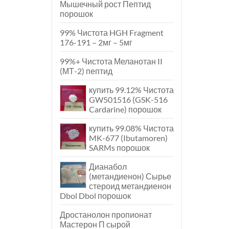
Мышечный рост Пептид
порошок
99% Чистота HGH Fragment
176-191 – 2мг – 5мг
99%+ Чистота Меланотан II
(МТ-2) пептид
купить 99.12% Чистота
GW501516 (GSK-516
Cardarine) порошок
купить 99.08% Чистота
MK-677 (Ibutamoren)
SARMs порошок
Дианабол
(метандиенон) Сырье
стероид метандиенон
Dbol Dbol порошок
Дростанолон пропионат
Мастерон П сырой