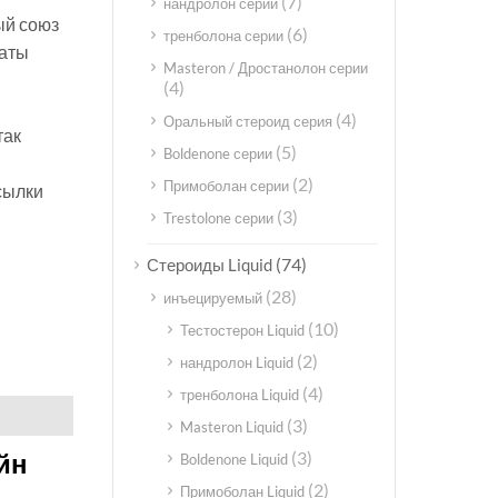
(7)
нандролон серии
ный союз
(6)
тренболона серии
латы
Masteron / Дростанолон серии
(4)
(4)
Оральный стероид серия
так
(5)
Boldenone серии
(2)
Примоболан серии
сылки
(3)
Trestolone серии
(74)
Стероиды Liquid
(28)
инъецируемый
(10)
Тестостерон Liquid
(2)
нандролон Liquid
(4)
тренболона Liquid
(3)
Masteron Liquid
(3)
йн
Boldenone Liquid
(2)
Примоболан Liquid