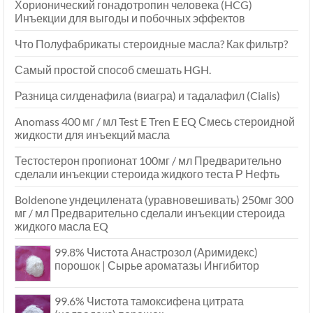
Хорионический гонадотропин человека (HCG)
Инъекции для выгоды и побочных эффектов
Что Полуфабрикаты стероидные масла? Как фильтр?
Самый простой способ смешать HGH.
Разница силденафила (виагра) и тадалафил (Cialis)
Anomass 400 мг / мл Test E Tren E EQ Смесь стероидной
жидкости для инъекций масла
Тестостерон пропионат 100мг / мл Предварительно
сделали инъекции стероида жидкого теста Р Нефть
Boldenone ундецилената (уравновешивать) 250мг 300
мг / мл Предварительно сделали инъекции стероида
жидкого масла EQ
99.8% Чистота Анастрозол (Аримидекс)
порошок | Сырье ароматазы Ингибитор
99.6% Чистота тамоксифена цитрата