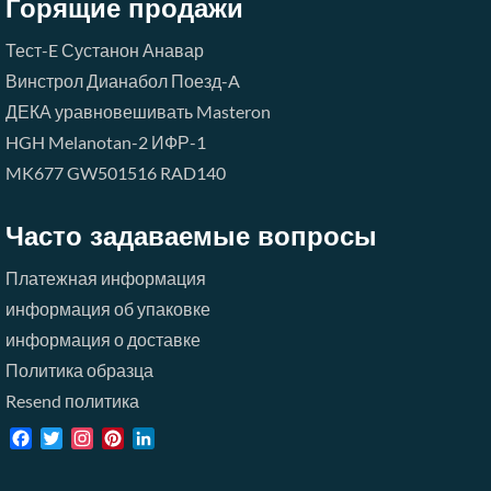
Горящие продажи
Тест-E
Сустанон
Анавар
Винстрол
Дианабол
Поезд-A
ДЕКА
уравновешивать
Masteron
HGH
Melanotan-2
ИФР-1
MK677
GW501516
RAD140
Часто задаваемые вопросы
Платежная информация
информация об упаковке
информация о доставке
Политика образца
Resend политика
Facebook
Twitter
Instagram
Pinterest
LinkedIn