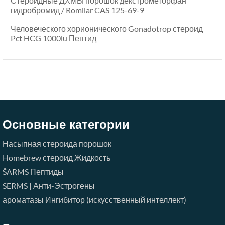
Стероидные ДХМЫ порошок декстрометорфан
гидробромид / Romilar CAS 125-69-9
Человеческого хорионического Gonadotrop стероид
Pct HCG 1000iu Пептид
Основные категории
Насыпная стероида порошок
Homebrew стероид Жидкость
ŠARMS
Пептиды
SERMS | Анти-Эстрогены
ароматазы Ингибитор (искусственный интеллект)