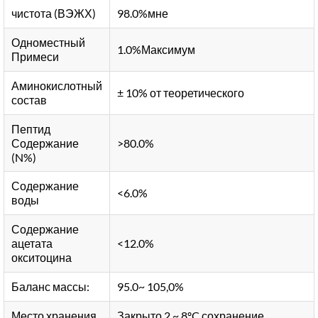
чистота (ВЭЖХ)
98.0%мне
Одноместный
1.0%Максимум
Примеси
Аминокислотный
± 10% от теоретического
состав
Пептид
Содержание
>80.0%
(N%)
Содержание
<6.0%
воды
Содержание
ацетата
<12.0%
окситоцина
Баланс массы:
95.0~ 105,0%
Место хранения
Закрыто 2 ~ 8ºC сохранение