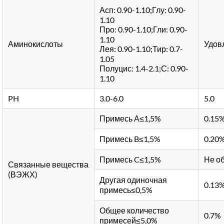
Асп: 0.90-1.10;Глу: 0.90-
1.10
Про: 0.90-1.10;Гли: 0.90-
1.10
Аминокислоты
Удов
Лея: 0.90-1.10;Тир: 0.7-
1.05
Полуцис: 1.4-2.1;С: 0.90-
1.10
PH
3.0-6.0
5.0
Примесь А≤1,5%
0.15
Примесь B≤1,5%
0.20
Примесь C≤1,5%
Не о
Связанные вещества
(ВЭЖХ)
Другая одиночная
0.13
примесь≤0,5%
Общее количество
0.7%
примесей≤5,0%