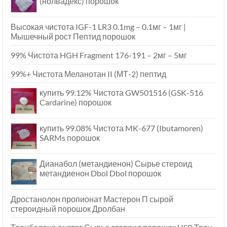
(нолвадекс) порошок
Высокая чистота IGF-1 LR3 0.1mg – 0.1мг – 1мг |
Мышечный рост Пептид порошок
99% Чистота HGH Fragment 176-191 – 2мг – 5мг
99%+ Чистота Меланотан II (МТ-2) пептид
купить 99.12% Чистота GW501516 (GSK-516
Cardarine) порошок
купить 99.08% Чистота MK-677 (Ibutamoren)
SARMs порошок
Дианабол (метандиенон) Сырье стероид
метандиенон Dbol Dbol порошок
Дростанолон пропионат Мастерон П сырой
стероидный порошок Дролбан