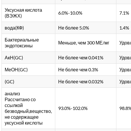
Уксусная кислота
6.0%-10.0%
7.1%
(ВЭЖХ)
вода(КФ)
Не более 5.0%
1.4%
Бактериальные
Меньше, чем 300 МЕ/мг
Удов
эндотоксины
АкН(GC)
Не более чем 0.041%
Удов
МеОН(GC)
Не более чем 0.3%
Удов
(GC)
Не более чем 0.032%
Удов
анализ
Рассчитано со
ссылкой
93.0%-102.0%
98.8
безводный,вещество,
не содержащее
уксусной кислоты