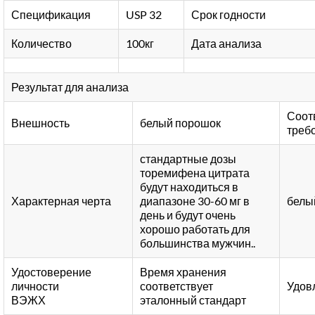
Спецификация
USP 32
Срок годности
Количество
100кг
Дата анализа
Результат для анализа
Соот
Внешность
белый порошок
треб
стандартные дозы
торемифена цитрата
будут находиться в
Характерная черта
диапазоне 30-60 мг в
белы
день и будут очень
хорошо работать для
большинства мужчин..
Удостоверение
Время хранения
личности
соответствует
Удов
ВЭЖХ
эталонный стандарт