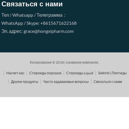
Связаться с нами
Тел / Whatsapp / Телеграмма：
WhatsApp / Skype: +8615671622168
Эл. адрес: grace@hongxipharm.com
Копирование © 2018 | название компании.
Насчет нас
Стероиды порошок
Стероиды Liquid
ŠARMS | Пептиды
Другие продукты
Часто задаваемые вопросы
Связаться с нами