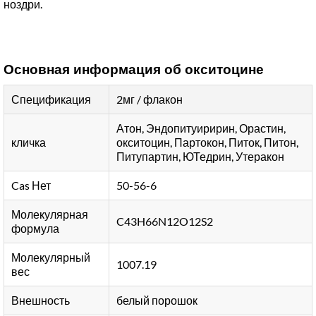
ноздри.
Основная информация об окситоцине
Спецификация
2мг / флакон
Атон, Эндопитуиририн, Орастин,
кличка
окситоцин, Партокон, Питок, Питон,
Питупартин, ЮТедрин, Утеракон
Cas Нет
50-56-6
Молекулярная
C43H66N12O12S2
формула
Молекулярный
1007.19
вес
Внешность
белый порошок