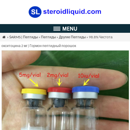
»
ŠARMS | Пептиды
»
Пептиды
»
Другие Пептиды
» 98.8% Чистота

окситоцина 2 мг | Гормон пептидный порошок