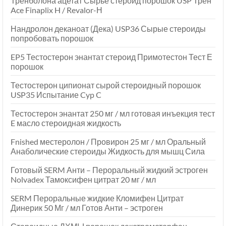
Тренболона ацетат Сырье стероид порошок USP Трен
Ace Finaplix H / Revalor-Н
Нандролон деканоат (Дека) USP36 Сырые стероиды
попробовать порошок
EP5 Тестостерон энантат стероид Примотестон Тест Е
порошок
Тестостерон ципионат сырой стероидный порошок
USP35 Испытание Cyp C
Тестостерон энантат 250 мг / мл готовая инъекция тест
E масло стероидная жидкость
Fnished местеролон / Провирон 25 мг / мл Оральный
Анаболические стероиды Жидкость для мышц Сила
Готовый SERM Анти – Пероральный жидкий эстроген
Nolvadex Тамоксифен цитрат 20 мг / мл
SERM Пероральные жидкие Кломифен Цитрат
Динерик 50 Мг / мл Готов Анти – эстроген