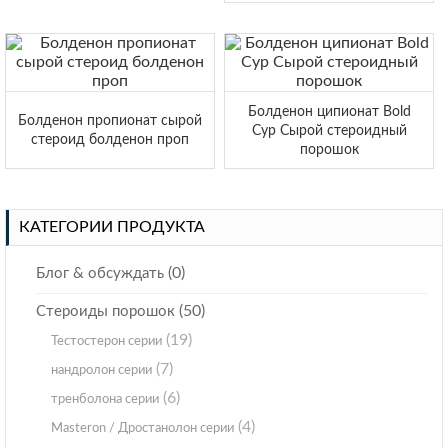
Болденон ципионат Bold
Болденон пропионат сырой
Cyp Сырой стероидный
стероид болденон проп
порошок
КАТЕГОРИИ ПРОДУКТА
(0)
Блог & обсуждать
(50)
Стероиды порошок
(19)
Тестостерон серии
(7)
нандролон серии
(6)
тренболона серии
(4)
Masteron / Дростанолон серии