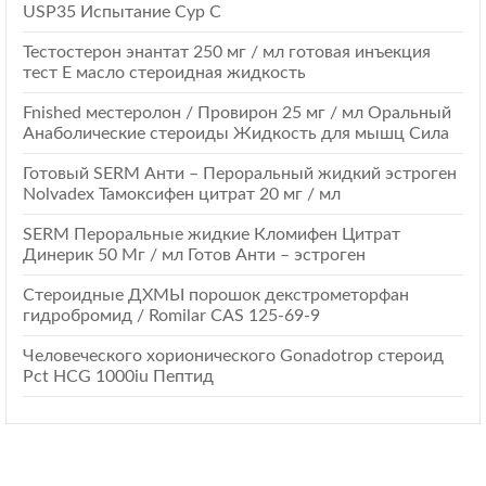
USP35 Испытание Cyp C
Тестостерон энантат 250 мг / мл готовая инъекция
тест E масло стероидная жидкость
Fnished местеролон / Провирон 25 мг / мл Оральный
Анаболические стероиды Жидкость для мышц Сила
Готовый SERM Анти – Пероральный жидкий эстроген
Nolvadex Тамоксифен цитрат 20 мг / мл
SERM Пероральные жидкие Кломифен Цитрат
Динерик 50 Мг / мл Готов Анти – эстроген
Стероидные ДХМЫ порошок декстрометорфан
гидробромид / Romilar CAS 125-69-9
Человеческого хорионического Gonadotrop стероид
Pct HCG 1000iu Пептид