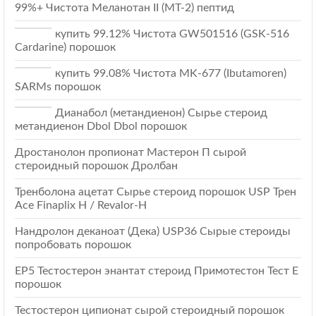
99%+ Чистота Меланотан II (МТ-2) пептид
купить 99.12% Чистота GW501516 (GSK-516
Cardarine) порошок
купить 99.08% Чистота MK-677 (Ibutamoren)
SARMs порошок
Дианабол (метандиенон) Сырье стероид
метандиенон Dbol Dbol порошок
Дростанолон пропионат Мастерон П сырой
стероидный порошок Дролбан
Тренболона ацетат Сырье стероид порошок USP Трен
Ace Finaplix H / Revalor-Н
Нандролон деканоат (Дека) USP36 Сырые стероиды
попробовать порошок
EP5 Тестостерон энантат стероид Примотестон Тест Е
порошок
Тестостерон ципионат сырой стероидный порошок