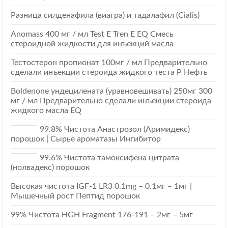
Разница силденафила (виагра) и тадалафил (Cialis)
Anomass 400 мг / мл Test E Tren E EQ Смесь
стероидной жидкости для инъекций масла
Тестостерон пропионат 100мг / мл Предварительно
сделали инъекции стероида жидкого теста Р Нефть
Boldenone ундецилената (уравновешивать) 250мг 300
мг / мл Предварительно сделали инъекции стероида
жидкого масла EQ
99.8% Чистота Анастрозол (Аримидекс)
порошок | Сырье ароматазы Ингибитор
99.6% Чистота тамоксифена цитрата
(нолвадекс) порошок
Высокая чистота IGF-1 LR3 0.1mg – 0.1мг – 1мг |
Мышечный рост Пептид порошок
99% Чистота HGH Fragment 176-191 – 2мг – 5мг