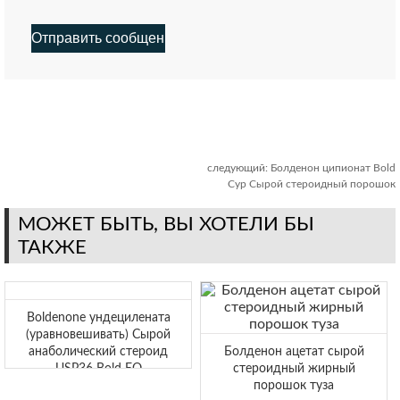
следующий:
Болденон ципионат Bold
Cyp Сырой стероидный порошок
МОЖЕТ БЫТЬ, ВЫ ХОТЕЛИ БЫ
ТАКЖЕ
Boldenone ундецилената
(уравновешивать) Сырой
анаболический стероид
Болденон ацетат сырой
USP36 Bold EQ
стероидный жирный
порошок туза