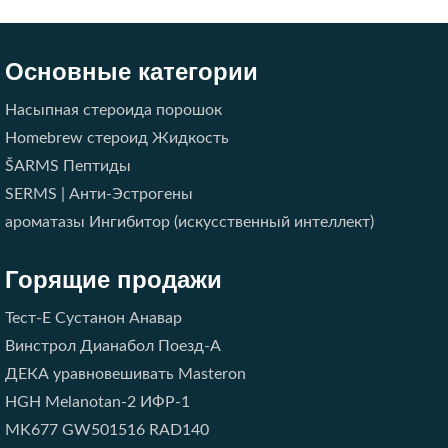
Основные категории
Насыпная стероида порошок
Homebrew стероид Жидкость
ŠARMS
Пептиды
SERMS | Анти-Эстрогены
ароматазы Ингибитор (искусственный интеллект)
Горящие продажи
Тест-E
Сустанон
Анавар
Винстрол
Дианабол
Поезд-A
ДЕКА
уравновешивать
Masteron
HGH
Melanotan-2
ИФР-1
MK677
GW501516
RAD140