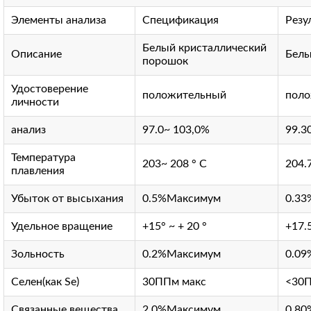
Элементы анализа
Спецификация
Резу
Белый кристаллический
Описание
Белы
порошок
Удостоверение
положительный
пол
личности
анализ
97.0~ 103,0%
99.3
Температура
203~ 208 ° С
204.
плавления
Убыток от высыхания
0.5%Максимум
0.33
Удельное вращение
+15° ~ + 20 °
+17.
Зольность
0.2%Максимум
0.09
Селен(как Se)
30ППм макс
<30
Связанные вещества
2.0%Максимум
0.80