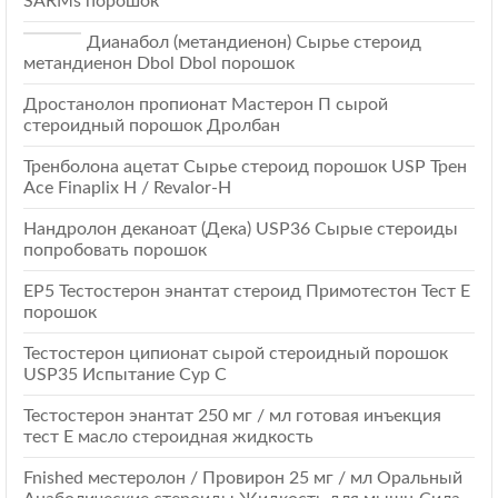
SARMs порошок
Дианабол (метандиенон) Сырье стероид
метандиенон Dbol Dbol порошок
Дростанолон пропионат Мастерон П сырой
стероидный порошок Дролбан
Тренболона ацетат Сырье стероид порошок USP Трен
Ace Finaplix H / Revalor-Н
Нандролон деканоат (Дека) USP36 Сырые стероиды
попробовать порошок
EP5 Тестостерон энантат стероид Примотестон Тест Е
порошок
Тестостерон ципионат сырой стероидный порошок
USP35 Испытание Cyp C
Тестостерон энантат 250 мг / мл готовая инъекция
тест E масло стероидная жидкость
Fnished местеролон / Провирон 25 мг / мл Оральный