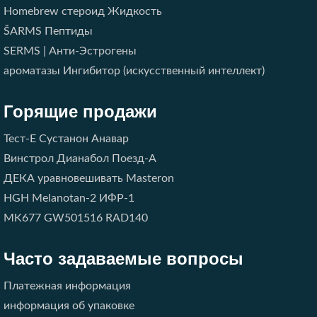
Homebrew стероид Жидкость
ŠARMS
Пептиды
SERMS | Анти-Эстрогены
ароматазы Ингибитор (искусственный интеллект)
Горящие продажи
Тест-E
Сустанон
Анавар
Винстрол
Дианабол
Поезд-A
ДЕКА
уравновешивать
Masteron
HGH
Melanotan-2
ИФР-1
MK677
GW501516
RAD140
Часто задаваемые вопросы
Платежная информация
информация об упаковке