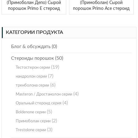
(Примоболан Депо) Сырой
(Примоболан) Сырой
порошок Primo E стероид
порошок Primo Ace стероид
КАТЕГОРИИ ПРОДУКТА
(0)
Блог & обсуждать
(50)
Стероиды порошок
(19)
Тестостерон серии
(7)
нандролон серии
(6)
тренболона серии
(4)
Masteron / Дростанолон серии
(4)
Оральный стероид серия
(5)
Boldenone серии
(2)
Примоболан серии
(3)
Trestolone серии