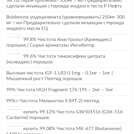
Тестостерон пропионат 100мг / мл Предварительно
сделали инъекции стероида жидкого теста Р Нефть
Boldenone ундецилената (уравновешивать) 250мг 300
мг / мл Предварительно сделали инъекции стероида
жидкого масла EQ
99.8% Чистота Анастрозол (Аримидекс)
порошок | Сырье ароматазы Ингибитор
99.6% Чистота тамоксифена цитрата
(нолвадекс) порошок
Высокая чистота IGF-1 LR3 0.1mg – 0.1мг – 1мг |
Мышечный рост Пептид порошок
99% Чистота HGH Fragment 176-191 – 2мг – 5мг
99%+ Чистота Меланотан II (МТ-2) пептид
купить 99.12% Чистота GW501516 (GSK-516
Cardarine) порошок
купить 99.08% Чистота MK-677 (Ibutamoren)