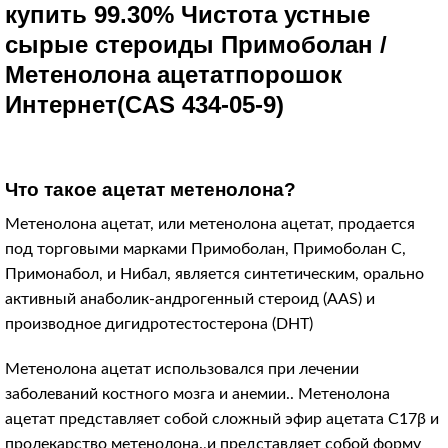
купить 99.30% Чистота устные
сырые стероиды Примоболан /
Метенолона ацетат
порошок
Интернет
(CAS 434-05-9)
Что такое ацетат метенолона?
Метенолона ацетат, или метенолона ацетат, продается
под торговыми марками Примоболан, Примоболан С,
Примонабол, и Нибал, является синтетическим, орально
активный анаболик-андрогенный стероид (AAS) и
производное дигидротестостерона (DHT)
Метенолона ацетат использовался при лечении
заболеваний костного мозга и анемии.. Метенолона
ацетат представляет собой сложный эфир ацетата C17β и
пролекарство метенолона.,и представляет собой форму