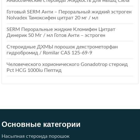
Анаболические стероиды Жидкость для мышц Сила
Готовый SERM Анти – Пероральный жидкий эстроген
Nolvadex Тамоксифен цитрат 20 мг / мл
SERM Пероральные жидкие Кломифен Цитрат
Динерик 50 Мг / мл Готов Анти – эстроген
Стероидные ДХМЫ порошок декстрометорфан
гидробромид / Romilar CAS 125-69-9
Человеческого хорионического Gonadotrop стероид
Pct HCG 1000iu Пептид
Основные категории
Насыпная стероида порошок