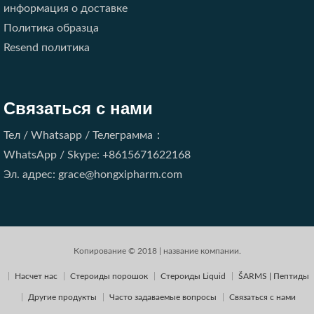
информация о доставке
Политика образца
Resend политика
Связаться с нами
Тел / Whatsapp / Телеграмма：
WhatsApp / Skype: +8615671622168
Эл. адрес: grace@hongxipharm.com
Копирование © 2018 | название компании.
Насчет нас
Стероиды порошок
Стероиды Liquid
ŠARMS | Пептиды
Другие продукты
Часто задаваемые вопросы
Связаться с нами