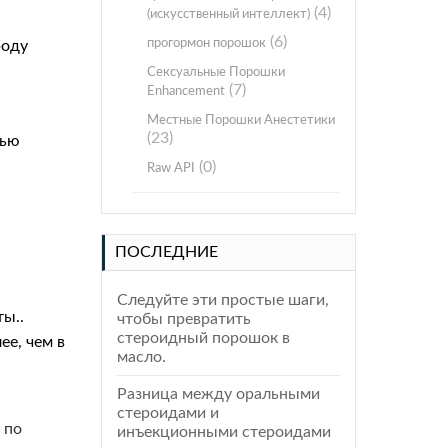
(4)
(искусственный интеллект)
(6)
прогормон порошок
роду
Сексуальные Порошки
(7)
Enhancement
Местные Порошки Анестетики
(23)
тью
(0)
Raw API
ПОСЛЕДНИЕ
Следуйте эти простые шаги,
ы..
чтобы превратить
стероидный порошок в
е, чем в
масло.
Разница между оральными
стероидами и
 по
инъекционными стероидами