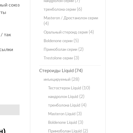
(7)
нандролон серии
дный союз
(6)
тренболона серии
аты
Masteron / Дростанолон серии
(4)
(4)
Оральный стероид серия
/ так
(5)
Boldenone серии
(2)
осылки
Примоболан серии
(3)
Trestolone серии
(74)
Стероиды Liquid
(28)
инъецируемый
(10)
Тестостерон Liquid
(2)
нандролон Liquid
(4)
тренболона Liquid
(3)
Masteron Liquid
(3)
Boldenone Liquid
н)
(2)
Примоболан Liquid