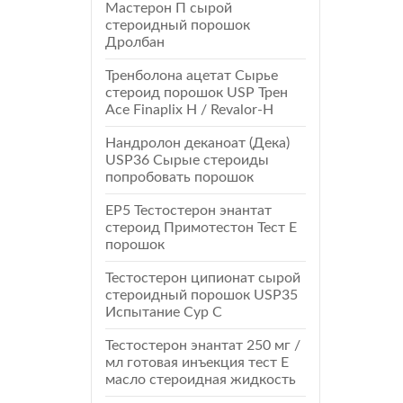
Мастерон П сырой
стероидный порошок
Дролбан
Тренболона ацетат Сырье
стероид порошок USP Трен
Ace Finaplix H / Revalor-Н
Нандролон деканоат (Дека)
USP36 Сырые стероиды
попробовать порошок
EP5 Тестостерон энантат
стероид Примотестон Тест Е
порошок
Тестостерон ципионат сырой
стероидный порошок USP35
Испытание Cyp C
Тестостерон энантат 250 мг /
мл готовая инъекция тест E
масло стероидная жидкость