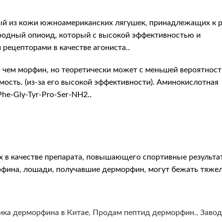
ый из кожи южноамериканских лягушек, принадлежащих к 
иродный опиоид, который с высокой эффективностью и
рецепторами в качестве агониста..
, чем морфин, но теоретически может с меньшей вероятнос
мость. (из-за его высокой эффективности). Аминокислотная
he-Gly-Tyr-Pro-Ser-NH2..
х в качестве препарата, повышающего спортивные результат
ина, лошади, получавшие дерморфин, могут бежать тяжеле
ика дерморфина в Китае
,
Продам пептид дерморфин.
,
Завод