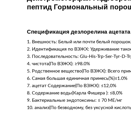
пептид
Гормональный порош
Спецификация дезлорелина ацетата
1. Внешность: Белый или почти белый порошок
2. Идентификация по ВЭЖХ: Удерживание такое 
3. Последовательность: Glu-His-Trp-Ser-Tyr-D-
4. чистота(По ВЭЖХ): ≥98.0%
5. Родственное вещество(По ВЭЖХ): Всего при
6. Самая большая единичная примесь(%)≤1.0%
7. ацетат Содержание(По ВЭЖХ): ≤12,0%
8. Содержание воды(Карла Фишера ): ≤8,0%
9. Бактериальные эндотоксины: ≤ 70 МЕ/мг
10. анализ(По безводному, без уксусной кислот