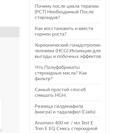
Почему после цикла терапии
(РСТ) Необходимый После
стероидов?
Как восстановить и ввести
гормон роста?
Хорионический гонадотропин
человека (HCG) Инъекции для
выгоды и побочных эффектов
Что Полуфабрикаты
стероидные масла? Как
фильтр?
Самый простой способ
смешать HGH.
Разница силденафила
(виагра) и тадалафил (Cialis)
Anomass 400 мг / мл Test E
Tren E EQ Смесь стероидной