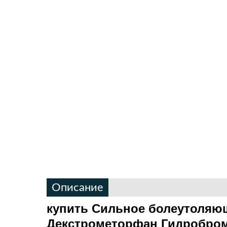
Описание
купить
Сильное болеутоляю
Декстрометорфан Гидробро