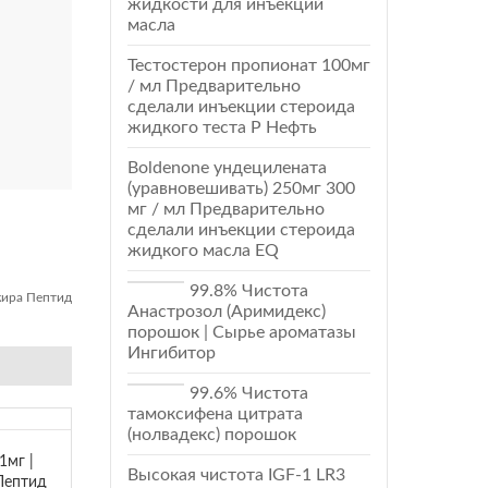
жидкости для инъекций
масла
Тестостерон пропионат 100мг
/ мл Предварительно
сделали инъекции стероида
жидкого теста Р Нефть
Boldenone ундецилената
(уравновешивать) 250мг 300
мг / мл Предварительно
сделали инъекции стероида
жидкого масла EQ
99.8% Чистота
жира Пептид
Анастрозол (Аримидекс)
порошок | Сырье ароматазы
Ингибитор
99.6% Чистота
тамоксифена цитрата
(нолвадекс) порошок
1мг |
Высокая чистота IGF-1 LR3
Пептид