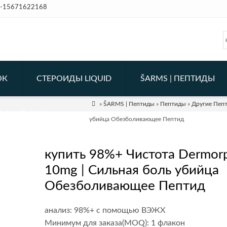
-15671622168
ОК
СТЕРОИДЫ LIQUID
ŠARMS | ПЕПТИДЫ

»
ŠARMS | Пептиды
»
Пептиды
»
Другие Пеп
ВЯЗАТЬСЯ С НАМИ
убийца Обезболивающее Пептид
купить 98%+ Чистота Dermor
10mg | Сильная боль убийца
Обезболивающее Пептид
анализ: 98%+ с помощью ВЭЖХ
Минимум для заказа(MOQ): 1 флакон