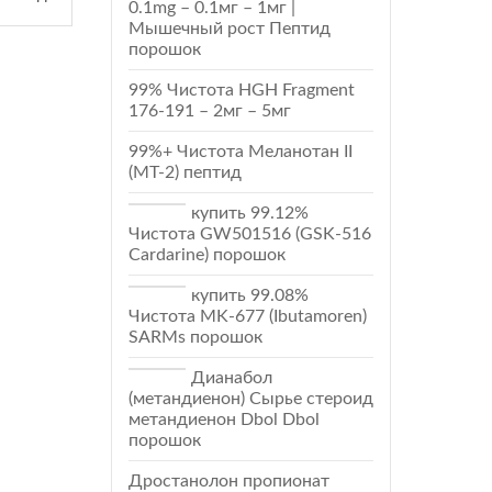
0.1mg – 0.1мг – 1мг |
Мышечный рост Пептид
порошок
99% Чистота HGH Fragment
176-191 – 2мг – 5мг
99%+ Чистота Меланотан II
(МТ-2) пептид
купить 99.12%
Чистота GW501516 (GSK-516
Cardarine) порошок
купить 99.08%
Чистота MK-677 (Ibutamoren)
SARMs порошок
Дианабол
(метандиенон) Сырье стероид
метандиенон Dbol Dbol
порошок
Дростанолон пропионат