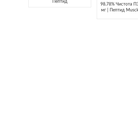
Пептид
98.78% Чистота П
мг | Пептид Muscl