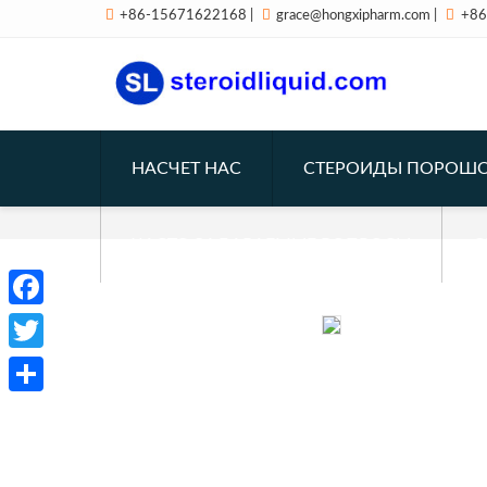



+86-15671622168
|
grace@hongxipharm.com
|
+86
НАСЧЕТ НАС
СТЕРОИДЫ ПОРОШ
ЧАСТО ЗАДАВАЕМЫЕ ВОПРОСЫ
С
Facebook
Twitter
Отправить