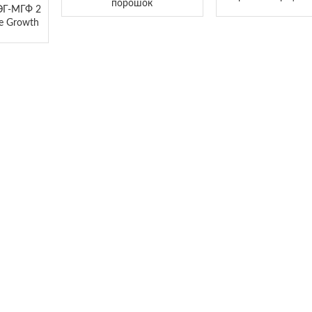
порошок
ЭГ-МГФ 2
e Growth