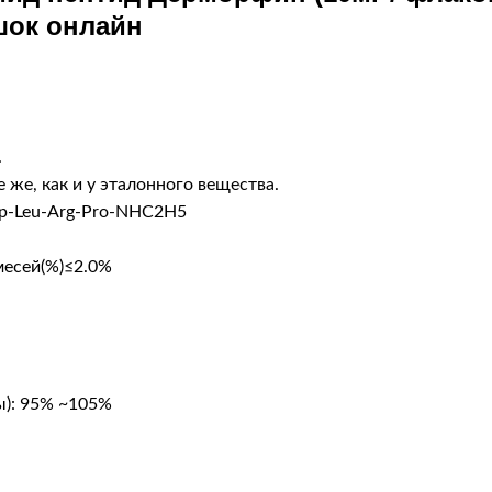
ок онлайн
.
же, как и у эталонного вещества.
Trp-Leu-Arg-Pro-NHC2H5
месей(%)≤2.0%
ы): 95% ~105%