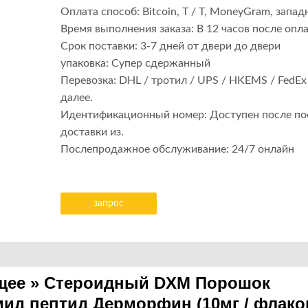
Оплата способ: Bitcoin, T / T, MoneyGram, запа
Время выполнения заказа: В 12 часов после опл
Срок поставки: 3-7 дней от двери до двери
упаковка: Супер сдержанный
Перевозка: DHL / тротил / UPS / HKEMS / FedEx 
далее.
Идентификационный номер: Доступен после п
доставки из.
Послепродажное обслуживание: 24/7 онлайн
запрос
щее
» Стероидный DXM Порошок
мид
пептид
Дерморфин (10мг / флако