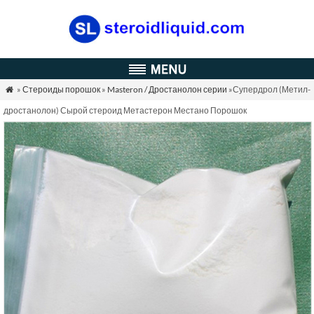
»
Стероиды порошок
»
Masteron / Дростанолон серии
»Супердрол (Метил-

дростанолон) Сырой стероид Метастерон Местано Порошок