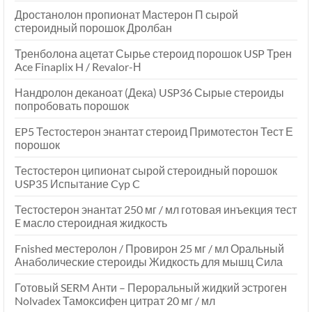
Дростанолон пропионат Мастерон П сырой
стероидный порошок Дролбан
Тренболона ацетат Сырье стероид порошок USP Трен
Ace Finaplix H / Revalor-Н
Нандролон деканоат (Дека) USP36 Сырые стероиды
попробовать порошок
EP5 Тестостерон энантат стероид Примотестон Тест Е
порошок
Тестостерон ципионат сырой стероидный порошок
USP35 Испытание Cyp C
Тестостерон энантат 250 мг / мл готовая инъекция тест
E масло стероидная жидкость
Fnished местеролон / Провирон 25 мг / мл Оральный
Анаболические стероиды Жидкость для мышц Сила
Готовый SERM Анти – Пероральный жидкий эстроген
Nolvadex Тамоксифен цитрат 20 мг / мл