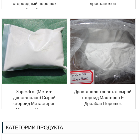
стероидный порошок
дростанолон
Дролбан
Superdrol (Метил-
Дростанолон энантат сырой
дростанолон) Сырой
стероид Мастерон Е
стероид Метастерон
Дролбан Порошок
Местано Порошок
КАТЕГОРИИ ПРОДУКТА