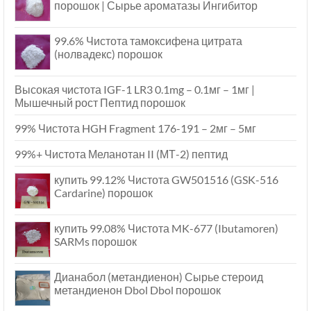
порошок | Сырье ароматазы Ингибитор
99.6% Чистота тамоксифена цитрата
(нолвадекс) порошок
Высокая чистота IGF-1 LR3 0.1mg – 0.1мг – 1мг |
Мышечный рост Пептид порошок
99% Чистота HGH Fragment 176-191 – 2мг – 5мг
99%+ Чистота Меланотан II (МТ-2) пептид
купить 99.12% Чистота GW501516 (GSK-516
Cardarine) порошок
купить 99.08% Чистота MK-677 (Ibutamoren)
SARMs порошок
Дианабол (метандиенон) Сырье стероид
метандиенон Dbol Dbol порошок