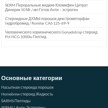
SERM Пероральные жидкие Кломифен Цитрат
Динерик 50 Мг / мл Готов Анти – эстроген
Стероидные ДХМЫ порошок декстрометорфан
гидробромид / Romilar CAS 125-69-9
Человеческого хорионического Gonadotrop стероид
Pct HCG 1000iu Пептид
Основные категории
Насыпная стероида порошок
Homebrew стероид Жидкость
ŠARMS
Пептиды
SERMS | Анти-Эстрогены