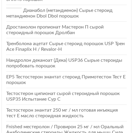
Дианабол (метандиенон) Сырье стероид
метандиенон Dbol Dbol порошок
Дростанолон пропионат Мастерон П сырой
стероидный порошок Дролбан
Тренболона ацетат Сырье стероид порошок USP Трен
Ace Finaplix H / Revalor-Н
Нандролон деканоат (Дека) USP36 Сырые стероиды
попробовать порошок
EP5 Тестостерон энантат стероид Примотестон Тест Е
порошок
Тестостерон ципионат сырой стероидный порошок
USP35 Испытание Cyp C
Тестостерон энантат 250 мг / мл готовая инъекция
тест E масло стероидная жидкость
Fnished местеролон / Провирон 25 мг / мл Оральный
Анаболические стероиды Жидкость для мышц Сила