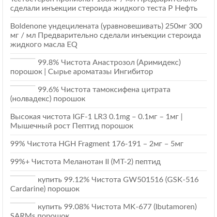
сделали инъекции стероида жидкого теста Р Нефть
Boldenone ундецилената (уравновешивать) 250мг 300
мг / мл Предварительно сделали инъекции стероида
жидкого масла EQ
99.8% Чистота Анастрозол (Аримидекс)
порошок | Сырье ароматазы Ингибитор
99.6% Чистота тамоксифена цитрата
(нолвадекс) порошок
Высокая чистота IGF-1 LR3 0.1mg – 0.1мг – 1мг |
Мышечный рост Пептид порошок
99% Чистота HGH Fragment 176-191 – 2мг – 5мг
99%+ Чистота Меланотан II (МТ-2) пептид
купить 99.12% Чистота GW501516 (GSK-516
Cardarine) порошок
купить 99.08% Чистота MK-677 (Ibutamoren)
SARMs порошок