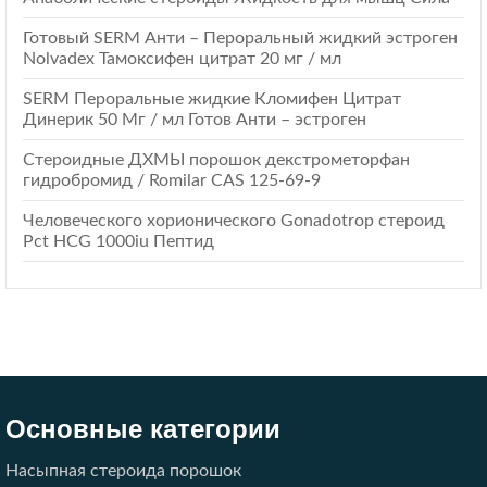
Готовый SERM Анти – Пероральный жидкий эстроген
Nolvadex Тамоксифен цитрат 20 мг / мл
SERM Пероральные жидкие Кломифен Цитрат
Динерик 50 Мг / мл Готов Анти – эстроген
Стероидные ДХМЫ порошок декстрометорфан
гидробромид / Romilar CAS 125-69-9
Человеческого хорионического Gonadotrop стероид
Pct HCG 1000iu Пептид
Основные категории
Насыпная стероида порошок