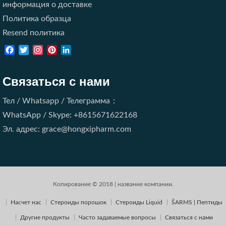
информация о доставке
Политика образца
Resend политика
Facebook
Twitter
Instagram
Pinterest
LinkedIn
Связаться с нами
Тел / Whatsapp / Телеграмма：
WhatsApp / Skype: +8615671622168
Эл. адрес: grace@hongxipharm.com
Копирование © 2018 | название компании.
Насчет нас
Стероиды порошок
Стероиды Liquid
ŠARMS | Пептиды
Другие продукты
Часто задаваемые вопросы
Связаться с нами