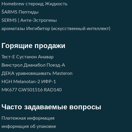
Homebrew стероид Жидкость
ŠARMS
Пептиды
SERMS | Анти-Эстрогены
ароматазы Ингибитор (искусственный интеллект)
Горящие продажи
Тест-E
Сустанон
Анавар
Винстрол
Дианабол
Поезд-A
ДЕКА
уравновешивать
Masteron
HGH
Melanotan-2
ИФР-1
MK677
GW501516
RAD140
Часто задаваемые вопросы
Платежная информация
информация об упаковке