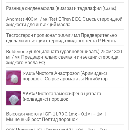
Разница силденафила (виагра) и тадалафил (Cialis)
Anomass 400 мг / мл Test E Tren E EQ Смесь стероидной
жидкости для инъекций масла
Тестостерон пропионат 100мг / мл Предварительно
сделали инъекции стероида жидкого теста Р Нефть
Boldenone ундецилената (уравновешивать) 250мг 300
мг / мл Предварительно сделали инъекции стероида
жидкого масла EQ
99.8% Чистота Анастрозол (Аримидекс)
порошок | Сырье ароматазы Ингибитор
99.6% Чистота тамоксифена цитрата
(нолвадекс) порошок
Высокая чистота IGF-1 LR3 0.1mg – 0.1мг – 1мг |
Мышечный рост Пептид порошок
99% Чистота HGH Fragment 176-191 – 2мг – 5мг