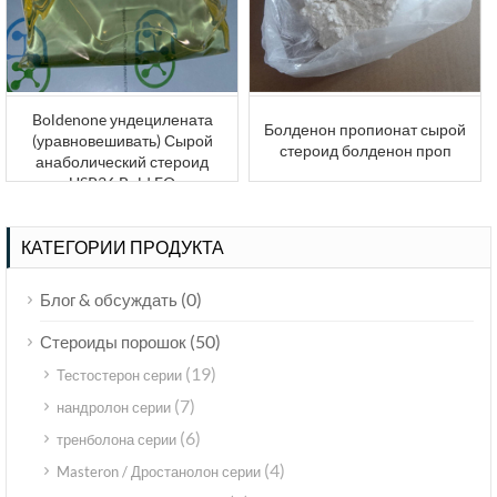
Boldenone ундецилената
Болденон пропионат сырой
(уравновешивать) Сырой
стероид болденон проп
анаболический стероид
USP36 Bold EQ
КАТЕГОРИИ ПРОДУКТА
(0)
Блог & обсуждать
(50)
Стероиды порошок
(19)
Тестостерон серии
(7)
нандролон серии
(6)
тренболона серии
(4)
Masteron / Дростанолон серии