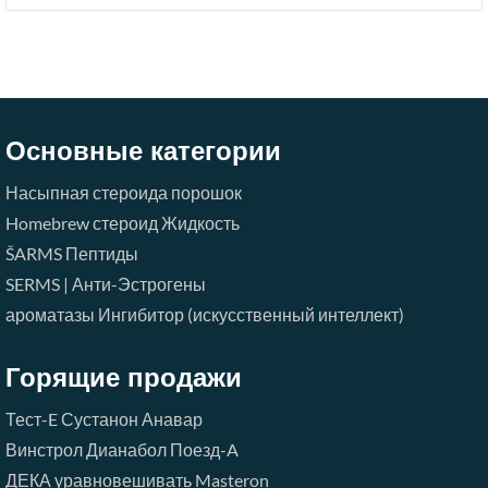
Основные категории
Насыпная стероида порошок
Homebrew стероид Жидкость
ŠARMS
Пептиды
SERMS | Анти-Эстрогены
ароматазы Ингибитор (искусственный интеллект)
Горящие продажи
Тест-E
Сустанон
Анавар
Винстрол
Дианабол
Поезд-A
ДЕКА
уравновешивать
Masteron