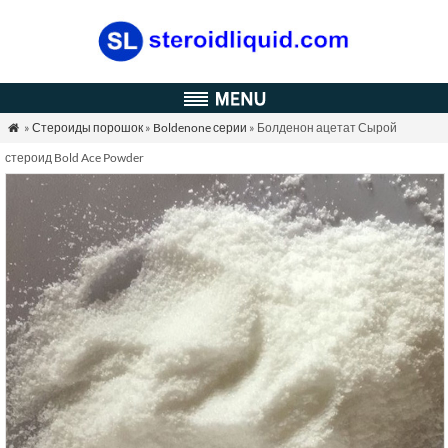
»
Стероиды порошок
»
Boldenone серии
» Болденон ацетат Сырой

стероид Bold Ace Powder