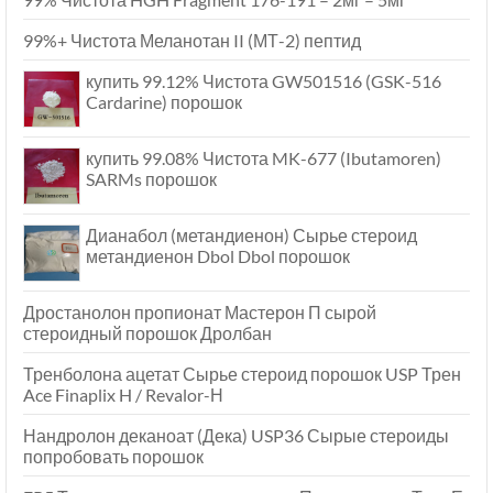
99%+ Чистота Меланотан II (МТ-2) пептид
купить 99.12% Чистота GW501516 (GSK-516
Cardarine) порошок
купить 99.08% Чистота MK-677 (Ibutamoren)
SARMs порошок
Дианабол (метандиенон) Сырье стероид
метандиенон Dbol Dbol порошок
Дростанолон пропионат Мастерон П сырой
стероидный порошок Дролбан
Тренболона ацетат Сырье стероид порошок USP Трен
Ace Finaplix H / Revalor-Н
Нандролон деканоат (Дека) USP36 Сырые стероиды
попробовать порошок