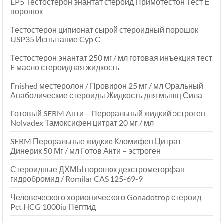
EP5 Тестостерон энантат стероид Примотестон Тест Е
порошок
Тестостерон ципионат сырой стероидный порошок
USP35 Испытание Cyp C
Тестостерон энантат 250 мг / мл готовая инъекция тест
E масло стероидная жидкость
Fnished местеролон / Провирон 25 мг / мл Оральный
Анаболические стероиды Жидкость для мышц Сила
Готовый SERM Анти – Пероральный жидкий эстроген
Nolvadex Тамоксифен цитрат 20 мг / мл
SERM Пероральные жидкие Кломифен Цитрат
Динерик 50 Мг / мл Готов Анти – эстроген
Стероидные ДХМЫ порошок декстрометорфан
гидробромид / Romilar CAS 125-69-9
Человеческого хорионического Gonadotrop стероид
Pct HCG 1000iu Пептид