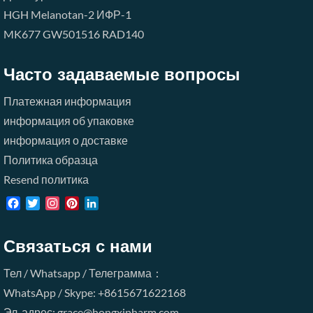
HGH
Melanotan-2
ИФР-1
MK677
GW501516
RAD140
Часто задаваемые вопросы
Платежная информация
информация об упаковке
информация о доставке
Политика образца
Resend политика
Facebook
Twitter
Instagram
Pinterest
LinkedIn
Связаться с нами
Тел / Whatsapp / Телеграмма：
WhatsApp / Skype: +8615671622168
Эл. адрес: grace@hongxipharm.com